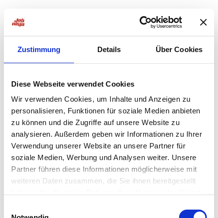
Zustimmung
Details
Über Cookies
Diese Webseite verwendet Cookies
Wir verwenden Cookies, um Inhalte und Anzeigen zu
personalisieren, Funktionen für soziale Medien anbieten
zu können und die Zugriffe auf unsere Website zu
analysieren. Außerdem geben wir Informationen zu Ihrer
Verwendung unserer Website an unsere Partner für
soziale Medien, Werbung und Analysen weiter. Unsere
Partner führen diese Informationen möglicherweise mit
weiteren Daten zusammen, die Sie ihnen bereitgestellt
haben oder die sie im Rahmen Ihrer Nutzung der Dienste
Application error: a
client
-side exception has occurred while
gesammelt haben.
Einwilligungsauswahl
Notwendig
loading
jobninja.com
(see the
browser console
for more