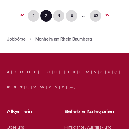
…
1
2
3
4
43
Jobbörse
Monheim am Rhein Baumberg
A
B
C
D
E
F
G
H
I
J
K
L
M
N
O
P
Q
R
S
T
U
V
W
X
Y
Z
0-9
Allgemein
Beliebte Kategorien
Über uns
Hilfskräfte, Aushilfs- und