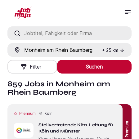
Jobtitel, Fähigkeit oder Firma
Ort
+
25
km
Filter
Suchen
859 Jobs in Monheim am
Rhein Baumberg
Premium
Köln
Premium
Stellvertretende Kita-Leitung für
Köln und Münster
Kleine Riesen Nord gemein. GmbH