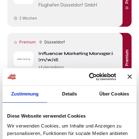
Flughafen Düsseldorf GmbH
2 Wochen
Premium
Düsseldorf
Premium
Influencer Marketing Manager:in
(m/w/d)
styleranking
4 Wochen
Zustimmung
Details
Über Cookies
Premium
Schnelle Bewerbung
Frechen
Premium
Diese Webseite verwendet Cookies
Koch / Köchin (m/w/d)
St.-Katharinen-Hospital GmbH
Wir verwenden Cookies, um Inhalte und Anzeigen zu
personalisieren, Funktionen für soziale Medien anbieten
3 Wochen