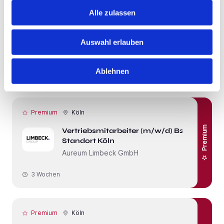
Premium
Remote
bis 85000 / Jahr
Alle zulassen
Fachbetreuer
Haftpflichtversicherungen (m/w/d)
in Vollzeit (40h/Woche)
Auswahl erlauben
Lampe & Schwartze KG
Ablehnen
4 Wochen
Premium
Köln
Premium
Vertriebsmitarbeiter (m/w/d) B2B |
Standort Köln
Aureum Limbeck GmbH
3 Wochen
Premium
Köln