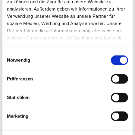
zu können und die Zugriffe auf unsere Website zu
analysieren. Außerdem geben wir Informationen zu Ihrer
Verwendung unserer Website an unsere Partner für
Premium
Köln
Homeoffice
soziale Medien, Werbung und Analysen weiter. Unsere
Partner führen diese Informationen möglicherweise mit
Premium
Steuerberater (w/m/d) für digitale
weiteren Daten zusammen, die Sie ihnen bereitgestellt
Kanzlei
haben oder die sie im Rahmen Ihrer Nutzung der Dienste
VRT Linzbach, Löcherbach und Partner
gesammelt haben.
Einwilligungsauswahl
4 Wochen
Notwendig
Präferenzen
Premium
Düsseldorf
Premium
Event Manager w/m/d
Statistiken
HEUKING Kühn Lüer Wojtek PartGmbB
4 Wochen
Marketing