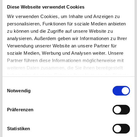
Neu!
Team!
Diese Webseite verwendet Cookies
Häusliche Pflege der Diakonie
Wir verwenden Cookies, um Inhalte und Anzeigen zu
personalisieren, Funktionen für soziale Medien anbieten
2 Tagen
zu können und die Zugriffe auf unsere Website zu
analysieren. Außerdem geben wir Informationen zu Ihrer
Verwendung unserer Website an unsere Partner für
Neu!
Altenstadt
soziale Medien, Werbung und Analysen weiter. Unsere
Gerontopsychatrische Fachkraft
Partner führen diese Informationen möglicherweise mit
(m/w/d) - Werden Sie Teil eines
weiteren Daten zusammen, die Sie ihnen bereitgestellt
Neu!
tollen Teams!
haben oder die sie im Rahmen Ihrer Nutzung der Dienste
compassio - Haus Elfriede
gesammelt haben.
Einwilligungsauswahl
Notwendig
2 Tagen
Präferenzen
Neu!
Altenstadt
Palliative Care Fachkraft (m/w/d) -
Statistiken
Neu!
Werden Sie Teil eines tollen Teams!