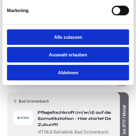
compassio - Haus Elfriede
Marketing
2 Tagen
Alle zulassen
Neu!
Altenstadt
Pflegefachkraft (m/w/d) - Werden
Auswahl erlauben
Neu!
Sie Teil eines tollen Teams!
compassio - Haus Elfriede
Ablehnen
2 Tagen
Bad Grönenbach
bis 3717 / Monat
Pflegefachkraft (m/w/d) auf der
Somatikstation - Hier startet Deine
Zukunft!
VITREA Rehaklinik Bad Grönenbach