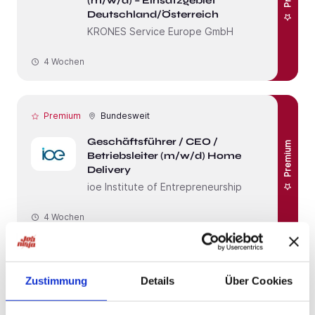
(m/w/d) – Einsatzgebiet
Deutschland/Österreich
KRONES Service Europe GmbH
4 Wochen
Premium
Bundesweit
Geschäftsführer / CEO /
Premium
Betriebsleiter (m/w/d) Home
Delivery
ioe Institute of Entrepreneurship
4 Wochen
Neu!
Memmingen
Zustimmung
Details
Über Cookies
Pflegefachkraft (m/w/d) in Teilzeit -
Wir suchen Zuwachs für unser