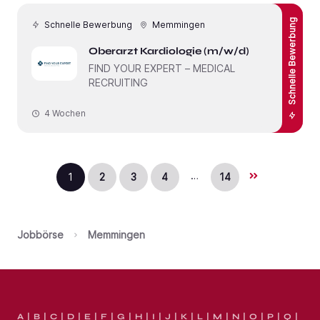
Schnelle Bewerbung
Schnelle Bewerbung
Memmingen
Oberarzt Kardiologie (m/w/d)
FIND YOUR EXPERT – MEDICAL
RECRUITING
4 Wochen
…
1
2
3
4
14
Jobbörse
Memmingen
A
B
C
D
E
F
G
H
I
J
K
L
M
N
O
P
Q