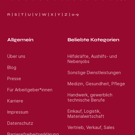
R
S
T
U
V
W
X
Y
Z
0-9
Allgemein
Beliebte Kategorien
Über uns
Hilfskräfte, Aushilfs- und
Nebenjobs
Blog
Sonstige Dienstleistungen
Presse
Medizin, Gesundheit, Pflege
Für Arbeitgeber*innen
Handwerk, gewerblich
technische Berufe
Karriere
Einkauf, Logistik,
Impressum
Materialwirtschaft
Datenschutz
Vertrieb, Verkauf, Sales
Barrierefreiheitserklärung