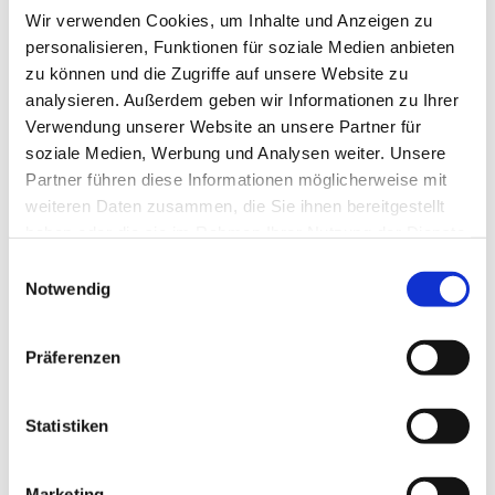
Wir verwenden Cookies, um Inhalte und Anzeigen zu
personalisieren, Funktionen für soziale Medien anbieten
Premium
Bundesweit
zu können und die Zugriffe auf unsere Website zu
Servicetechniker im Außendienst /
analysieren. Außerdem geben wir Informationen zu Ihrer
Premium
Inbetriebnehmer SPS
Verwendung unserer Website an unsere Partner für
deutschlandweit – Abfüll- &
soziale Medien, Werbung und Analysen weiter. Unsere
Verpackungsanlagen (m/w/d)
Partner führen diese Informationen möglicherweise mit
KRONES Service Europe GmbH
weiteren Daten zusammen, die Sie ihnen bereitgestellt
haben oder die sie im Rahmen Ihrer Nutzung der Dienste
4 Wochen
gesammelt haben.
Einwilligungsauswahl
Notwendig
Premium
Bundesweit
Präferenzen
Geschäftsführer / CEO /
Premium
Betriebsleiter (m/w/d) Home
Delivery
Statistiken
ioe Institute of Entrepreneurship
4 Wochen
Marketing