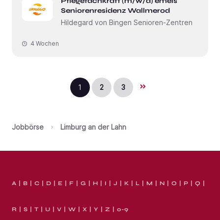
Pflegefachkraft (m/w/d) emeis
Seniorenresidenz Wallmerod
Hildegard von Bingen Senioren-Zentren
4 Wochen
1
2
3
Jobbörse
Limburg an der Lahn
A
B
C
D
E
F
G
H
I
J
K
L
M
N
O
P
Q
R
S
T
U
V
W
X
Y
Z
0-9