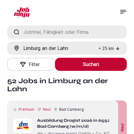
Jobtitel, Fähigkeit oder Firma
Ort
+
25
km
Filter
Suchen
52 Jobs in Limburg an der
Lahn
Premium
Neu!
Bad Camberg
Ausbildung Drogist 2026 in 65520
Neu!
Bad Camberg (w/m/d)
dm – drogerie markt GmbH + Co. KG