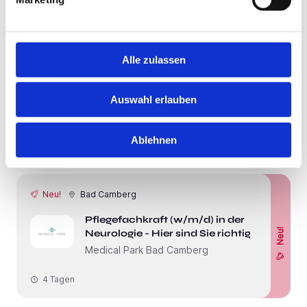
Neu!
Limburg an der Lahn
Alle zulassen
Pflegefachkraft (m/w/d) - Arbeite in
einem tollen Team mit einladender
Neu!
Atmosphäre!
Auswahl erlauben
emeis - Senioren-Zentrum St. Georg
Ablehnen
1 Tag
Neu!
Bad Camberg
Pflegefachkraft (w/m/d) in der
Neu!
Neurologie - Hier sind Sie richtig!
Medical Park Bad Camberg
4 Tagen