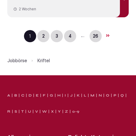
2 Wochen
…
1
2
3
4
26
Jobbörse
Kriftel
A
B
C
D
E
F
G
H
I
J
K
L
M
N
O
P
Q
R
S
T
U
V
W
X
Y
Z
0-9