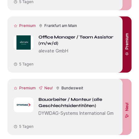
5 Tagen
Premium
Frankfurt am Main
Premium
Office Manager / Team Assistant
(m/w/d)
alevate GmbH
5 Tagen
Premium
Neu!
Bundesweit
Bauarbeiter / Monteur (alle
Neu!
Geschlechtsidentitäten)
DYWIDAG-Systems International GmbH
5 Tagen