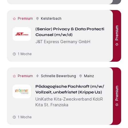
Premium
Kelsterbach
Premium
(Senior) Privacy & Data Protection
Counsel (m/w/d)
J&T Express Germany GmbH
1 Woche
Premium
Schnelle Bewerbung
Mainz
Pädagogische Fachkraft (m/w/d) in
Premium
Vollzeit, unbefristet (Krippe U2)
UniKathe Kita-Zweckverband KdöR c/o
Kita St. Franziska
1 Woche