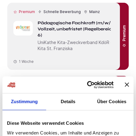
Premium
Schnelle Bewerbung
Mainz
Pädagogische Fachkraft (m/w/d) in
Premium
Vollzeit, unbefristet (Regelbereich 2-
6)
UniKathe Kita-Zweckverband KdöR c/o
Kita St. Franziska
1 Woche
Premium
Frankfurt am Main
Premium
Werkfeuerwehrkraft (m/w/d)
Zustimmung
Details
Über Cookies
CCF Cassella Chemiepark Frankfurt
GmbH
1 Woche
Diese Webseite verwendet Cookies
Wir verwenden Cookies, um Inhalte und Anzeigen zu