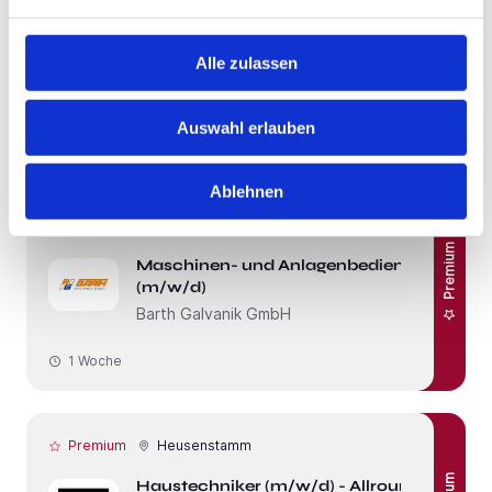
Premium
Senior Compensation, Benefits and
HRIS Manager (Europe) (m/f/d)
Alle zulassen
J&T Express Germany GmbH
3 Wochen
Auswahl erlauben
Ablehnen
Premium
Schnelle Bewerbung
Oberursel (Taunus)
Premium
Maschinen- und Anlagenbediener
(m/w/d)
Barth Galvanik GmbH
1 Woche
Premium
Heusenstamm
Haustechniker (m/w/d) - Allrounder