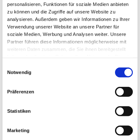
personalisieren, Funktionen für soziale Medien anbieten
Premium
Kriftel
zu können und die Zugriffe auf unsere Website zu
analysieren. Außerdem geben wir Informationen zu Ihrer
Premium
Verkäufer 25 Std./Wo. in 65830
Verwendung unserer Website an unsere Partner für
Kriftel (w/m/d)
soziale Medien, Werbung und Analysen weiter. Unsere
dm – drogerie markt GmbH + Co. KG
Partner führen diese Informationen möglicherweise mit
weiteren Daten zusammen, die Sie ihnen bereitgestellt
1 Woche
haben oder die sie im Rahmen Ihrer Nutzung der Dienste
gesammelt haben.
Einwilligungsauswahl
Notwendig
Premium
Frankfurt am Main
Premium
Haustechniker (m/w/d) - Allrounder
im Rhein-Main-Gebiet
Präferenzen
Allegron GmbH
Statistiken
2 Wochen
Marketing
Premium
Kelsterbach