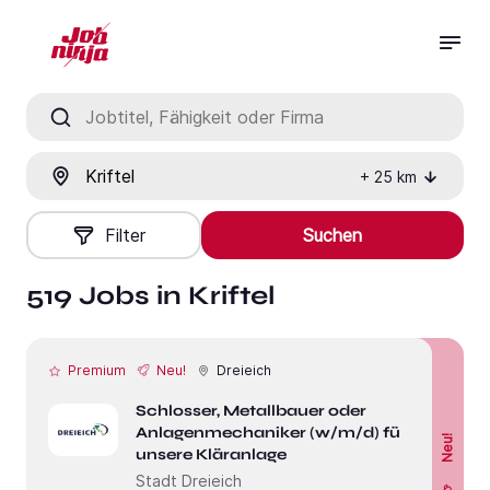
Jobtitel, Fähigkeit oder Firma
Ort
+
25
km
Filter
Suchen
519 Jobs in Kriftel
Premium
Neu!
Dreieich
Schlosser, Metallbauer oder
Anlagenmechaniker (w/m/d) für
Neu!
unsere Kläranlage
Stadt Dreieich