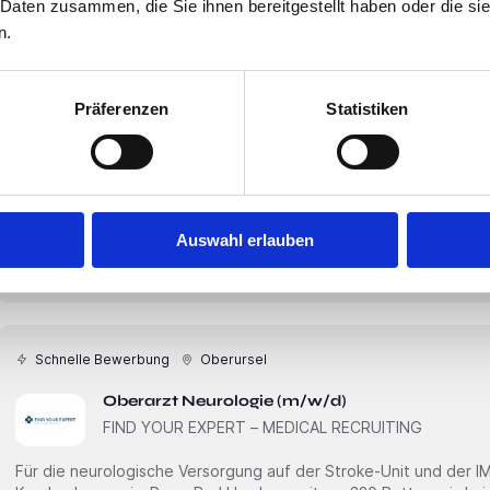
 Daten zusammen, die Sie ihnen bereitgestellt haben oder die s
n.
Schnelle Bewerbung
Bad Vilbel
Präferenzen
Statistiken
Oberarzt Psychiatrie und Psychotherapie (m/
FIND YOUR EXPERT – MEDICAL RECRUITING
Im Versorgungsbereich der Psychiatrie und Psychotherapie erw
verantwortungsvolle Position in einem modernen Krankenhaus mi
suchen wir einen Oberarzt Psychiatrie und Psychotherapie (m/w/d) , der fachliche Kompetenz mit
Auswahl erlauben
Empathie und einem ganzheitlichen Blick auf die Patientinnen und Patiente
Verantwortungsvolle
Schnelle Bewerbung
Oberursel
Oberarzt Neurologie (m/w/d)
FIND YOUR EXPERT – MEDICAL RECRUITING
Für die neurologische Versorgung auf der Stroke-Unit und der 