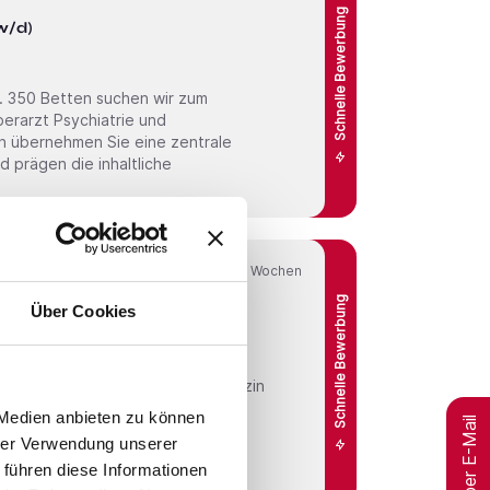
Schnelle Bewerbung
w/d)
a. 350 Betten suchen wir zum
 prägen die inhaltliche
Online seit
4 Wochen
Schnelle Bewerbung
Über Cookies
/d)
t Innere Medizin
 Medien anbieten zu können
Jobs per E-Mail
ich der Behandlung von
hrer Verwendung unserer
 führen diese Informationen