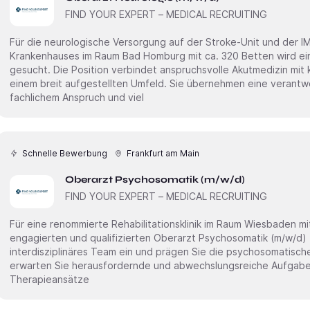
FIND YOUR EXPERT – MEDICAL RECRUITING
Für die neurologische Versorgung auf der Stroke-Unit und der 
Krankenhauses im Raum Bad Homburg mit ca. 320 Betten wird ein Oberarzt Neurologie (m/w/
gesucht. Die Position verbindet anspruchsvolle Akutmedizin mit 
einem breit aufgestellten Umfeld. Sie übernehmen eine verant
fachlichem Anspruch und viel
Schnelle Bewerbung
Frankfurt am Main
Oberarzt Psychosomatik (m/w/d)
FIND YOUR EXPERT – MEDICAL RECRUITING
Für eine renommierte Rehabilitationsklinik im Raum Wiesbaden mi
engagierten und qualifizierten Oberarzt Psychosomatik (m/w/d) . Bringen Sie Ihre Expertise in ein
interdisziplinäres Team ein und prägen Sie die psychosomatische 
erwarten Sie herausfordernde und abwechslungsreiche Aufgaben,
Therapieansätze