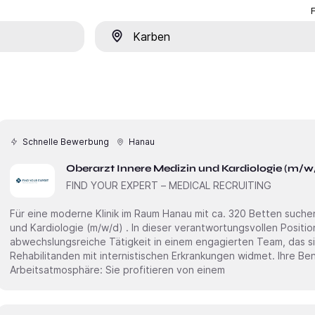
Ort
Schnelle Bewerbung
Hanau
Oberarzt Innere Medizin und Kardiologie (m/w
FIND YOUR EXPERT – MEDICAL RECRUITING
Für eine moderne Klinik im Raum Hanau mit ca. 320 Betten suchen wir Sie als Oberarz
und Kardiologie (m/w/d) . In dieser verantwortungsvollen Position erwartet Sie eine
abwechslungsreiche Tätigkeit in einem engagierten Team, das s
Rehabilitanden mit internistischen Erkrankungen widmet. Ihre Benefits• Wertschätzende
Arbeitsatmosphäre: Sie profitieren von einem