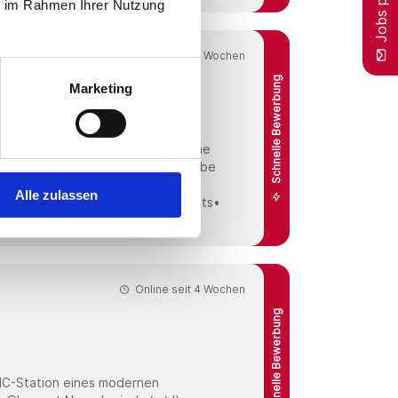
ie im Rahmen Ihrer Nutzung
Online seit
4 Wochen
Schnelle Bewerbung
Marketing
w/d)
artet Sie im Raum Bad Homburg eine
t ca. 320 Betten. Für diese Aufgabe
Alle zulassen
n verbindet. Ihre Benefits•
Online seit
4 Wochen
Schnelle Bewerbung
IMC-Station eines modernen