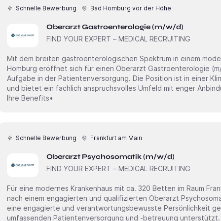
Schnelle Bewerbung
Bad Homburg vor der Höhe
Oberarzt Gastroenterologie (m/w/d)
FIND YOUR EXPERT – MEDICAL RECRUITING
Mit dem breiten gastroenterologischen Spektrum in einem mod
Homburg eröffnet sich für einen Oberarzt Gastroenterologie (m/w/d) eine verantwortungsvolle
Aufgabe in der Patientenversorgung. Die Position ist in einer Kli
und bietet ein fachlich anspruchsvolles Umfeld mit enger Anbind
Ihre Benefits•
Schnelle Bewerbung
Frankfurt am Main
Oberarzt Psychosomatik (m/w/d)
FIND YOUR EXPERT – MEDICAL RECRUITING
Für eine modernes Krankenhaus mit ca. 320 Betten im Raum Frank
nach einem engagierten und qualifizierten Oberarzt Psychosomatik (m/w/d) In dieser Position wird
eine engagierte und verantwortungsbewusste Persönlichkeit ges
umfassenden Patientenversorgung und -betreuung unterstützt. 