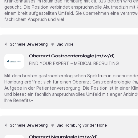
Krankenhauses im Raum Bad Homburg mit ca. 320 Betten wird ein Oberarzt Neurologie (m/w/
gesucht. Die Position verbindet anspruchsvolle Akutmedizin mit 
einem breit aufgestellten Umfeld. Sie übernehmen eine verant
fachlichem Anspruch und viel
Schnelle Bewerbung
Bad Vilbel
Oberarzt Gastroenterologie (m/w/d)
FIND YOUR EXPERT – MEDICAL RECRUITING
Mit dem breiten gastroenterologischen Spektrum in einem mod
Homburg eröffnet sich für einen Oberarzt Gastroenterologie (m/w/d) eine verantwortungsvolle
Aufgabe in der Patientenversorgung. Die Position ist in einer Kli
und bietet ein fachlich anspruchsvolles Umfeld mit enger Anbind
Ihre Benefits•
Schnelle Bewerbung
Bad Homburg vor der Höhe
Oberarzt Neurologie (m/w/d)