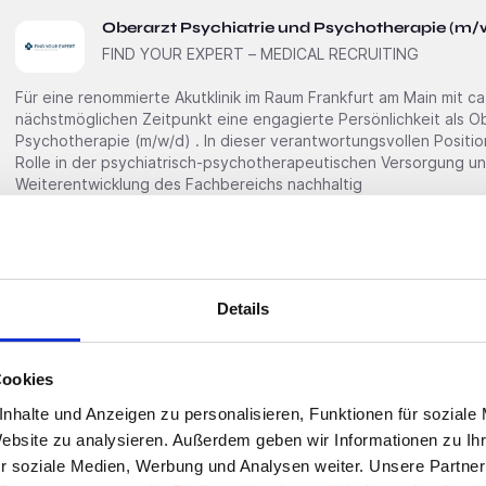
Oberarzt Psychiatrie und Psychotherapie (m/
FIND YOUR EXPERT – MEDICAL RECRUITING
Für eine renommierte Akutklinik im Raum Frankfurt am Main mit c
nächstmöglichen Zeitpunkt eine engagierte Persönlichkeit als Oberarzt Psychiatrie und
Psychotherapie (m/w/d) . In dieser verantwortungsvollen Position übernehmen Sie eine zentrale
Rolle in der psychiatrisch-psychotherapeutischen Versorgung und
Weiterentwicklung des Fachbereichs nachhaltig
Schnelle Bewerbung
Offenbach
Details
Oberarzt Innere Medizin und Kardiologie (m/w
FIND YOUR EXPERT – MEDICAL RECRUITING
Cookies
Für eine moderne Klinik im Raum Hanau mit ca. 320 Betten suchen wir Sie als Oberarz
und Kardiologie (m/w/d) . In dieser verantwortungsvollen Position erwartet Sie eine
nhalte und Anzeigen zu personalisieren, Funktionen für soziale
abwechslungsreiche Tätigkeit in einem engagierten Team, das s
Website zu analysieren. Außerdem geben wir Informationen zu I
Rehabilitanden mit internistischen Erkrankungen widmet. Ihre Benefits• Wertschätzende
r soziale Medien, Werbung und Analysen weiter. Unsere Partner
Arbeitsatmosphäre: Sie profitieren von einem