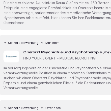
Für eine etablierte Akutklinik im Raum Gießen mit ca. 150 Bette
Zeitpunkt eine engagierte Persönlichkeit als Oberarzt Innere Medizin (m/w/d) . Diese Klinik steht für
eine hochwertige, patientenorientierte medizinische Versorgung
dynamisches Arbeitsumfeld. Hier können Sie Ihre Fachkompetenz
übernehmen
Schnelle Bewerbung
Mühlheim
Oberarzt Psychiatrie und Psychotherapie (m/
FIND YOUR EXPERT – MEDICAL RECRUITING
Im Versorgungsbereich der Psychiatrie und Psychotherapie erw
verantwortungsvolle Position in einem modernen Krankenhaus mi
suchen wir einen Oberarzt Psychiatrie und Psychotherapie (m/w/d) , der fachliche Kompetenz mit
Empathie und einem ganzheitlichen Blick auf die Patientinnen und Patiente
Verantwortungsvolle
Schnelle Bewerbung
Offenbach