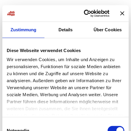
Zustimmung
Details
Über Cookies
Diese Webseite verwendet Cookies
Wir verwenden Cookies, um Inhalte und Anzeigen zu
personalisieren, Funktionen für soziale Medien anbieten
zu können und die Zugriffe auf unsere Website zu
analysieren. Außerdem geben wir Informationen zu Ihrer
Verwendung unserer Website an unsere Partner für
soziale Medien, Werbung und Analysen weiter. Unsere
Partner führen diese Informationen möglicherweise mit
weiteren Daten zusammen, die Sie ihnen bereitgestellt
haben oder die sie im Rahmen Ihrer Nutzung der Dienste
Application error: a
client
-side exception has occurred while
gesammelt haben.
Einwilligungsauswahl
Notwendig
loading
jobninja.com
(see the
browser console
for more