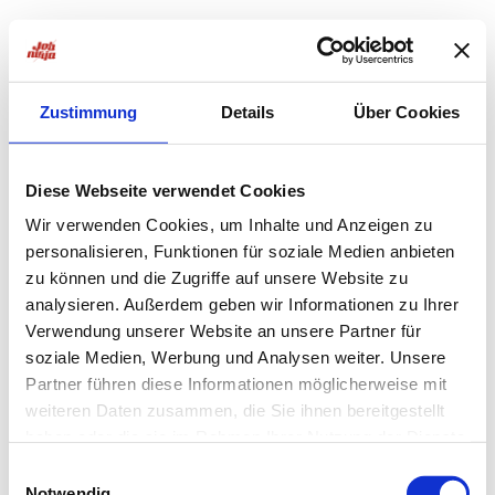
Zustimmung
Details
Über Cookies
Diese Webseite verwendet Cookies
Wir verwenden Cookies, um Inhalte und Anzeigen zu
personalisieren, Funktionen für soziale Medien anbieten
zu können und die Zugriffe auf unsere Website zu
analysieren. Außerdem geben wir Informationen zu Ihrer
Verwendung unserer Website an unsere Partner für
soziale Medien, Werbung und Analysen weiter. Unsere
Partner führen diese Informationen möglicherweise mit
weiteren Daten zusammen, die Sie ihnen bereitgestellt
haben oder die sie im Rahmen Ihrer Nutzung der Dienste
Application error: a
client
-side exception has occurred while
gesammelt haben.
Einwilligungsauswahl
Notwendig
loading
jobninja.com
(see the
browser console
for more