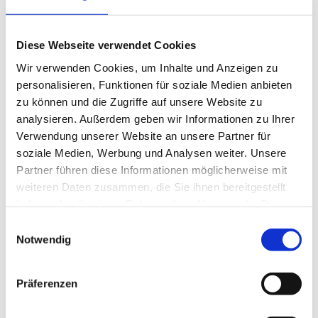
jobvalley
Diese Webseite verwendet Cookies
1 Woche
Wir verwenden Cookies, um Inhalte und Anzeigen zu
personalisieren, Funktionen für soziale Medien anbieten
Neu!
Hamburg
zu können und die Zugriffe auf unsere Website zu
analysieren. Außerdem geben wir Informationen zu Ihrer
Dozent Informatik Statistik (m/w/d)
Verwendung unserer Website an unsere Partner für
Neu!
in Hamburg
soziale Medien, Werbung und Analysen weiter. Unsere
IU Internationale Hochschule GmbH
Partner führen diese Informationen möglicherweise mit
weiteren Daten zusammen, die Sie ihnen bereitgestellt
1 Tag
haben oder die sie im Rahmen Ihrer Nutzung der Dienste
gesammelt haben.
Einwilligungsauswahl
Notwendig
Neu!
Hamburg
Dozent Personalmanagement
Präferenzen
Empowermentorientierte
Neu!
Personalbindung (m/w/d) in
Hamburg