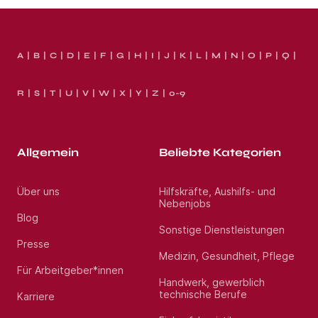
A
B
C
D
E
F
G
H
I
J
K
L
M
N
O
P
Q
R
S
T
U
V
W
X
Y
Z
0-9
Allgemein
Beliebte Kategorien
Über uns
Hilfskräfte, Aushilfs- und
Nebenjobs
Blog
Sonstige Dienstleistungen
Presse
Medizin, Gesundheit, Pflege
Für Arbeitgeber*innen
Handwerk, gewerblich
technische Berufe
Karriere