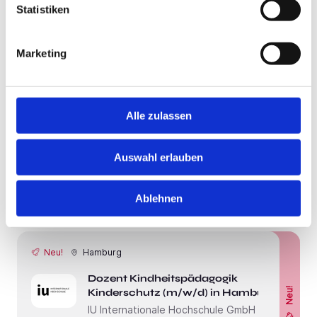
Statistiken
IU Internationale Hochschule GmbH
2 Tagen
Marketing
Neu!
Hamburg
Alle zulassen
Dozent Wirtschaftspsychologie
Psychologie der Überzeugung
Neu!
(m/w/d) in Hamburg
Auswahl erlauben
IU Internationale Hochschule GmbH
Ablehnen
2 Tagen
Neu!
Hamburg
Dozent Kindheitspädagogik
Neu!
Kinderschutz (m/w/d) in Hamburg
IU Internationale Hochschule GmbH