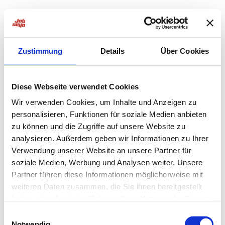
Zustimmung
Details
Über Cookies
Diese Webseite verwendet Cookies
Wir verwenden Cookies, um Inhalte und Anzeigen zu
personalisieren, Funktionen für soziale Medien anbieten
zu können und die Zugriffe auf unsere Website zu
analysieren. Außerdem geben wir Informationen zu Ihrer
Verwendung unserer Website an unsere Partner für
soziale Medien, Werbung und Analysen weiter. Unsere
Partner führen diese Informationen möglicherweise mit
weiteren Daten zusammen, die Sie ihnen bereitgestellt
haben oder die sie im Rahmen Ihrer Nutzung der Dienste
Application error: a
client
-side exception has occurred while
gesammelt haben.
Einwilligungsauswahl
Notwendig
loading
jobninja.com
(see the
browser console
for more