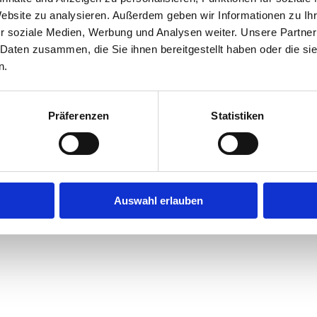
Website zu analysieren. Außerdem geben wir Informationen zu I
r soziale Medien, Werbung und Analysen weiter. Unsere Partner
exception has occurred while loading
jobninja.com
(see the
browse
 Daten zusammen, die Sie ihnen bereitgestellt haben oder die s
n.
Präferenzen
Statistiken
Auswahl erlauben