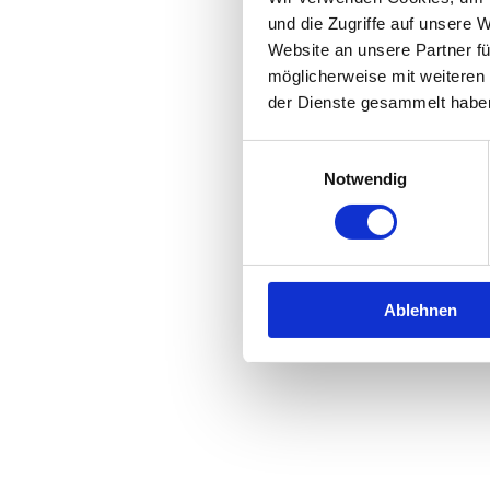
und die Zugriffe auf unsere 
Website an unsere Partner fü
Application error: a
client
-side 
möglicherweise mit weiteren
der Dienste gesammelt habe
Einwilligungsauswahl
Notwendig
Ablehnen