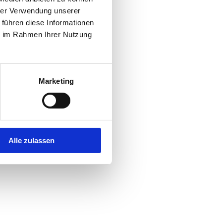
hrer Verwendung unserer
 führen diese Informationen
r console
for more information).
ie im Rahmen Ihrer Nutzung
Marketing
Alle zulassen