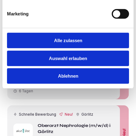
Neu!
Überdurchschnittliche Vergütung
im Großraum Görlitz - RefNr. 28531
Marketing
HiPo Executive Ärztevermittlung
6 Tagen
Alle zulassen
Schnelle Bewerbung
Neu!
Görlitz
Auswahl erlauben
Facharzt Psychosomatik (m/w/d)
Neu!
in Görlitz
Ablehnen
akut Medizinische Personallogistik GmbH
6 Tagen
Schnelle Bewerbung
Neu!
Görlitz
Oberarzt Nephrologie (m/w/d) in
Neu!
Görlitz