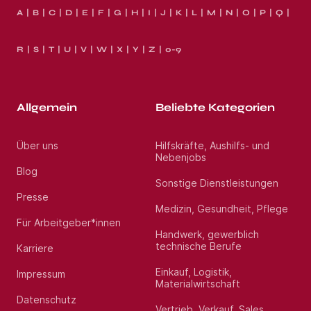
A
B
C
D
E
F
G
H
I
J
K
L
M
N
O
P
Q
R
S
T
U
V
W
X
Y
Z
0-9
Allgemein
Beliebte Kategorien
Über uns
Hilfskräfte, Aushilfs- und
Nebenjobs
Blog
Sonstige Dienstleistungen
Presse
Medizin, Gesundheit, Pflege
Für Arbeitgeber*innen
Handwerk, gewerblich
technische Berufe
Karriere
Einkauf, Logistik,
Impressum
Materialwirtschaft
Datenschutz
Vertrieb, Verkauf, Sales