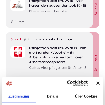
Pflegefachkraft (m/w/d) - Wir
Neu!
haben den passenden Job für Sie!
Pflegeresidenz Bernstadt
6 Tagen
Neu!
Schönau-Berzdorf auf dem Eigen
Pflegefachkraft (m/w/d) in Teilzeit
(30 Stunden/Woche) – Ihr
Neu!
Arbeitsplatz in einer familiären
Arbeitsatmosphäre!
Caritas Altenpflegeheim St. Antoni Stift
3 Tagen
Neu!
Rosenbach
Zustimmung
Details
Über Cookies
Pflegefachkraft (m/w/d) in Teilzeit