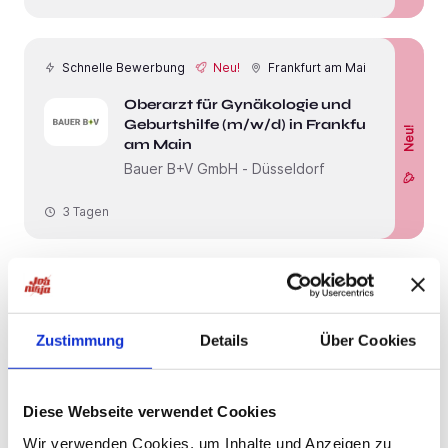
Schnelle Bewerbung
Neu!
Frankfurt am Main
Oberarzt für Gynäkologie und
Geburtshilfe (m/w/d) in Frankfurt
Neu!
am Main
Bauer B+V GmbH - Düsseldorf
3 Tagen
Schnelle Bewerbung
Neu!
Frankfurt am Main
Oberarzt für Radiologie (m/w/d) in
Zustimmung
Details
Über Cookies
Neu!
Frankfurt am Main
Bauer B+V GmbH - Düsseldorf
Diese Webseite verwendet Cookies
3 Tagen
Wir verwenden Cookies, um Inhalte und Anzeigen zu