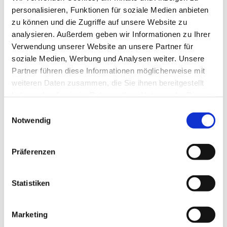
personalisieren, Funktionen für soziale Medien anbieten
Schnelle Bewerbung
Neu!
Frankfurt am Main
zu können und die Zugriffe auf unsere Website zu
analysieren. Außerdem geben wir Informationen zu Ihrer
Oberarzt für Anästhesie und
Verwendung unserer Website an unsere Partner für
Intensivmedizin (m/w/d) in
Neu!
soziale Medien, Werbung und Analysen weiter. Unsere
Frankfurt am Main
Partner führen diese Informationen möglicherweise mit
Bauer B+V GmbH - Düsseldorf
weiteren Daten zusammen, die Sie ihnen bereitgestellt
3 Tagen
haben oder die sie im Rahmen Ihrer Nutzung der Dienste
gesammelt haben.
Einwilligungsauswahl
Notwendig
Schnelle Bewerbung
Neu!
Frankfurt am Main
Präferenzen
Leitender Oberarzt für
Gastroenterologie (m/w/d) in
Neu!
Frankfurt am Main
Statistiken
Bauer B+V GmbH - Düsseldorf
3 Tagen
Marketing