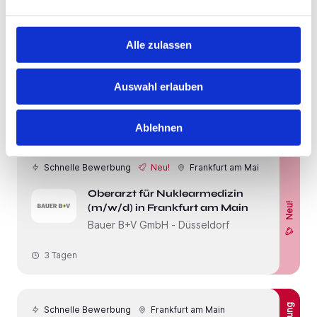
Schnelle Bewerbung
Neu!
Frankfurt am Main
Alle zulassen
Oberarzt für Pneumologie (m/w/d)
Neu!
in Frankfurt am Main
Bauer B+V GmbH - Düsseldorf
Auswahl erlauben
3 Tagen
Ablehnen
Schnelle Bewerbung
Neu!
Frankfurt am Main
Oberarzt für Nuklearmedizin
Neu!
(m/w/d) in Frankfurt am Main
Bauer B+V GmbH - Düsseldorf
3 Tagen
Schnelle Bewerbung
Frankfurt am Main