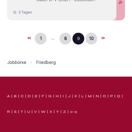
3 Tagen
…
1
8
9
10
Jobbörse
Friedberg
A
B
C
D
E
F
G
H
I
J
K
L
M
N
O
P
Q
R
S
T
U
V
W
X
Y
Z
0-9