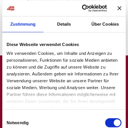
Bitte versuche es mit einer anderen
Suche oder
probiere unsere "Jobsuche andersrum"
auf
ninjajobs.de
Zustimmung
Details
Über Cookies
Diese Webseite verwendet Cookies
Wir verwenden Cookies, um Inhalte und Anzeigen zu
personalisieren, Funktionen für soziale Medien anbieten
zu können und die Zugriffe auf unsere Website zu
analysieren. Außerdem geben wir Informationen zu Ihrer
A
B
C
D
E
F
G
H
I
J
K
L
M
N
O
P
Q
Verwendung unserer Website an unsere Partner für
soziale Medien, Werbung und Analysen weiter. Unsere
R
S
T
U
V
W
X
Y
Z
0-9
Partner führen diese Informationen möglicherweise mit
weiteren Daten zusammen, die Sie ihnen bereitgestellt
haben oder die sie im Rahmen Ihrer Nutzung der Dienste
Allgemein
Beliebte Kategorien
gesammelt haben.
Einwilligungsauswahl
Notwendig