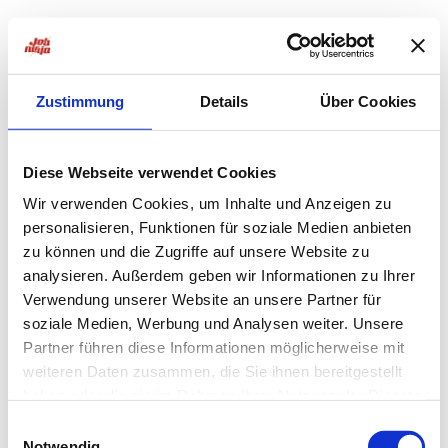
Zustimmung
Details
Über Cookies
Diese Webseite verwendet Cookies
Wir verwenden Cookies, um Inhalte und Anzeigen zu
personalisieren, Funktionen für soziale Medien anbieten
zu können und die Zugriffe auf unsere Website zu
analysieren. Außerdem geben wir Informationen zu Ihrer
Verwendung unserer Website an unsere Partner für
soziale Medien, Werbung und Analysen weiter. Unsere
Partner führen diese Informationen möglicherweise mit
weiteren Daten zusammen, die Sie ihnen bereitgestellt
haben oder die sie im Rahmen Ihrer Nutzung der Dienste
Application error: a
client
-side exception has occurred while
gesammelt haben.
Einwilligungsauswahl
Notwendig
loading
jobninja.com
(see the
browser console
for more