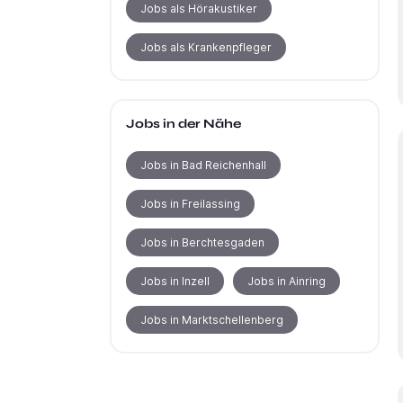
Jobs als Hörakustiker
Jobs als Krankenpfleger
Jobs in der Nähe
Jobs in Bad Reichenhall
Jobs in Freilassing
Jobs in Berchtesgaden
Jobs in Inzell
Jobs in Ainring
Jobs in Marktschellenberg