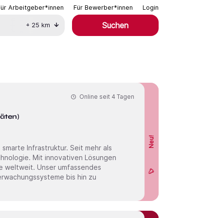
Für Arbeitgeber*innen
Für Bewerber*innen
Login
Suchen
+
25
km
Online seit
4 Tagen
täten)
Neu!
chnologie. Mit innovativen Lösungen
te weltweit. Unser umfassendes
rwachungssysteme bis hin zu