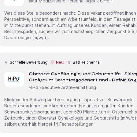
akut Medizinische Personallogistik GmbH
Was diese Stelle besonders macht: Diese Vakanz eröffnet Ihnen nicht nur eine neue berufliche
Perspektive, sondern auch ein Arbeitsumfeld, in dem Teamgeist
im Mittelpunkt stehen. Im Auftrag unseres Kunden, einem Rehabilitationszentrum im Raum
Berchtesgaden, suchen wir zum nächstmöglichen Zeitpunkt Sie al
Diabetologie (m/w/d).
Schnelle Bewerbung
Neu!
Bad Reichenhall
Oberarzt Gynäkologie und Geburtshilfe - Skire
Großraum Berchtesgadener Land - RefNr. S2
HiPo Executive Ärztevermittlung
Klinikum der Schwerpunktversorgung - operativer Schwerpunkt - 
Berchtesgadener LandArbeitgeber: Für unseren guten Kunden - ein Klinikum der
Schwerpunktversorgung mit über 520 Planbetten in Österreich 
Zeitpunkt einen Oberarzt Gynäkologie und Geburtshilfe (m/w/d) fü
selbst unterhält hierbei 14 Fachabteilungen