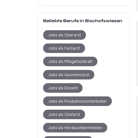
Beliebte Berufe
in Bischofswiesen
Jobs als Oberarzt
Jobs als Facharzt
Jobs als Pflegefachkraft
Jobs als Assistenzarzt
Jobs als Dozent
Jobs als Produktionsmitarbeiter
Jobs als Chefarzt
Jobs als Hörakustikermeister