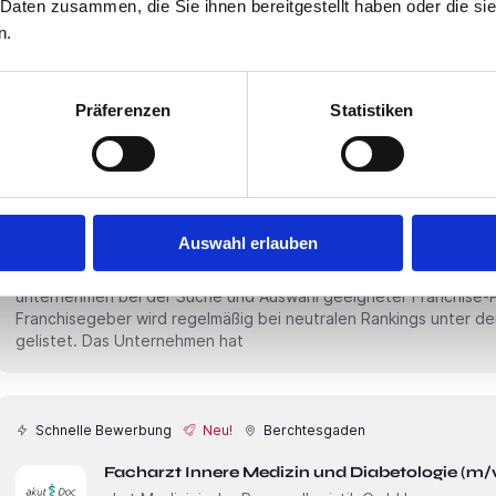
Mitarbei­tenden realisieren wir Installations-, Inbetrieb­nahme- u
 Daten zusammen, die Sie ihnen bereitgestellt haben oder die s
Region Europa. Bei uns zählt Dein Können, nicht Dein Wohnort!Wenn Du Technik im Blut hast und als
n.
Weltenbummler
Präferenzen
Statistiken
Premium
Bundesweit
ioe Institute of Entrepreneurship
Auswahl erlauben
Über uns Das Institute of Entrepreneurship berät Existenzgründer auf dem Weg in die sichere
Selbständigkeit als Franchisenehmer. Darüber hinaus unterstütz
unternehmen bei der Suche und Auswahl geeigneter Franchise-
Franchisegeber wird regelmäßig bei neutralen Rankings unter 
gelistet. Das Unter­nehmen hat
Schnelle Bewerbung
Neu!
Berchtesgaden
Facharzt Innere Medizin und Diabetologie (m