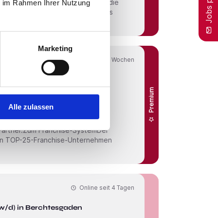
nd Wartungs­projekte mit Fokus auf die
ie im Rahmen Ihrer Nutzung
Marketing
Online seit
4 Wochen
Geschäftsführer / CEO / Betriebsleiter (m/w/d) Home Delivery
Premium
Alle zulassen
en wir ausgesuchte Franchise­
Partner.Zum Franchise-SystemDer
den TOP-25-Franchise-Unter­nehmen
Online seit
4 Tagen
/w/d) in Berchtesgaden