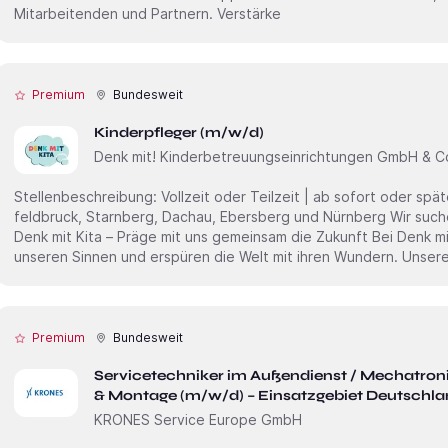
Mitarbeitenden und Partnern. Verstärke
Premium
Bundesweit
Kinderpfleger (m/w/d)
Denk mit! Kinderbetreuungseinrichtungen GmbH & C
Stellenbeschreibung: Vollzeit oder Teilzeit | ab sofort oder später Denk mit Kita – München, Fürsten­
feld­bruck, Starnberg, Dachau, Ebersberg und Nürnberg Wir suchen dich als Kinderpfleger (m/w/d)
Denk mit Kita – Präge mit uns gemeinsam die Zukunft Bei Denk mit Kita erleben wir den Alltag mit all
unseren Sinnen und erspüren die Welt mit ihren Wundern. Unsere 
Premium
Bundesweit
Servicetechniker im Außendienst / Mechatron
& Montage (m/w/d) – Einsatzgebiet Deutschla
KRONES Service Europe GmbH