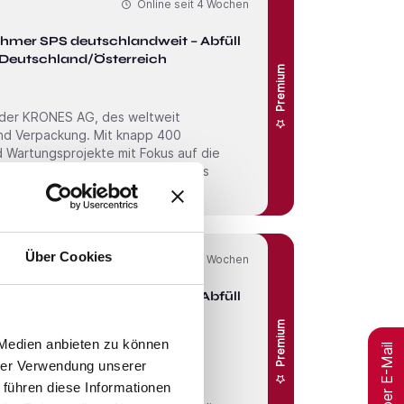
Online seit
4 Wochen
ehmer SPS deutschlandweit – Abfüll- &
 Deutschland/Österreich
Premium
 der KRONES AG, des weltweit
und Verpackung. Mit knapp 400
nd Wartungs­projekte mit Fokus auf die
Über Cookies
Online seit
4 Wochen
ehmer SPS deutschlandweit – Abfüll- &
Premium
 Medien anbieten zu können
Jobs per E-Mail
hrer Verwendung unserer
 der KRONES AG, des weltweit
 führen diese Informationen
und Verpackung. Mit knapp 400