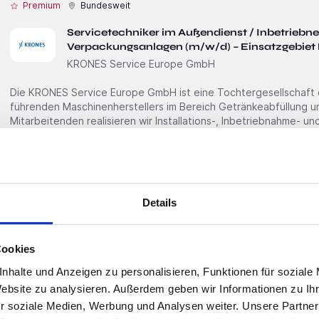
Premium
Bundesweit
Servicetechniker im Außendienst / Inbetriebn
Verpackungsanlagen (m/w/d) – Einsatzgebiet
KRONES Service Europe GmbH
Die KRONES Service Europe GmbH ist eine Tochter­gesellschaft
führenden Maschinen­herstellers im Bereich Getränke­abfüllung 
Mitarbei­tenden realisieren wir Installations-, Inbetrieb­nahme- u
Region Europa. Bei uns zählt Dein Können, nicht Dein Wohnort!Wenn Du Technik im Blut hast und als
Weltenbummler
Details
Premium
Bundesweit
Servicetechniker im Außendienst / Inbetriebn
Verpackungsanlagen (m/w/d)
Cookies
KRONES Service Europe GmbH
nhalte und Anzeigen zu personalisieren, Funktionen für soziale
Website zu analysieren. Außerdem geben wir Informationen zu I
Die KRONES Service Europe GmbH ist eine Tochter­gesellschaft
r soziale Medien, Werbung und Analysen weiter. Unsere Partner
führenden Maschinen­herstellers im Bereich Getränke­abfüllung 