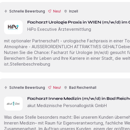
Schnelle Bewerbung
Neu!
Inzell
Facharzt Urologie Praxis in WIEN (m/w/d) im
HiPo Executive Ärztevermittlung
mit optionaler Partnerschaft - urologische Fachpraxis in einer T
Atmosphäre - AUSSERORDENTLICH ATTRAKTIVES GEHALTGebiet: Metropolregion WIENArbeitgeb
Nutzen Sie die Chance: Facharzt für Urologie (m/w/d) gesucht für
Bereichern Sie Ihr Leben und Ihre Karriere in einer Stadt, die we
ist.Stellenbeschreibung
Schnelle Bewerbung
Neu!
Bad Reichenhall
Facharzt Innere Medizin (m/w/d) in Bad Reich
akut Medizinische Personallogistik GmbH
Was diese Stelle besonders macht: Bei unserem Kunden übernehmen Sie eine spannende Rolle in der
Inneren Medizin– mit Raum für Eigenverantwortung, fachliche We
Zusammenarbeit. Im Auftrag unseres Kunden, einem der größten Bildungs- und Sozialunternehmen