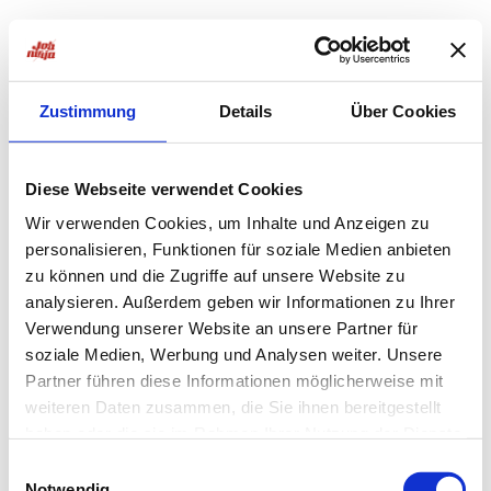
Zustimmung
Details
Über Cookies
Diese Webseite verwendet Cookies
Wir verwenden Cookies, um Inhalte und Anzeigen zu
personalisieren, Funktionen für soziale Medien anbieten
zu können und die Zugriffe auf unsere Website zu
analysieren. Außerdem geben wir Informationen zu Ihrer
Verwendung unserer Website an unsere Partner für
soziale Medien, Werbung und Analysen weiter. Unsere
Partner führen diese Informationen möglicherweise mit
weiteren Daten zusammen, die Sie ihnen bereitgestellt
haben oder die sie im Rahmen Ihrer Nutzung der Dienste
Application error: a
client
-side exception has occurred while
gesammelt haben.
Einwilligungsauswahl
Notwendig
loading
jobninja.com
(see the
browser console
for more