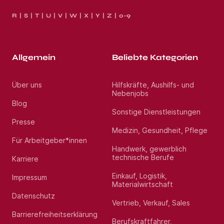
R
S
T
U
V
W
X
Y
Z
0-9
Allgemein
Beliebte Kategorien
Über uns
Hilfskräfte, Aushilfs- und
Nebenjobs
Blog
Sonstige Dienstleistungen
Presse
Medizin, Gesundheit, Pflege
Für Arbeitgeber*innen
Handwerk, gewerblich
technische Berufe
Karriere
Einkauf, Logistik,
Impressum
Materialwirtschaft
Datenschutz
Vertrieb, Verkauf, Sales
Barrierefreiheitserklärung
Berufskraftfahrer,