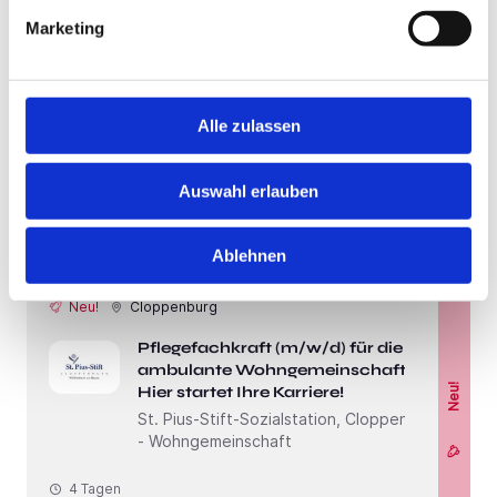
Marketing
Premium
Bundesweit
Geschäftsführer / CEO /
Premium
Betriebsleiter (m/w/d) Home
Alle zulassen
Delivery
ioe Institute of Entrepreneurship
Auswahl erlauben
4 Wochen
Ablehnen
Neu!
Cloppenburg
Pflegefachkraft (m/w/d) für die
ambulante Wohngemeinschaft -
Neu!
Hier startet Ihre Karriere!
St. Pius-Stift-Sozialstation, Cloppenburg
- Wohngemeinschaft
4 Tagen