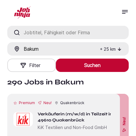
Jobtitel, Fähigkeit oder Firma
Ort
+
25
km
Filter
Suchen
290 Jobs in Bakum
Premium
Neu!
Quakenbrück
Verkäuferin (m/w/d) in Teilzeit in
Neu!
49610 Quakenbrück
KiK Textilien und Non-Food GmbH