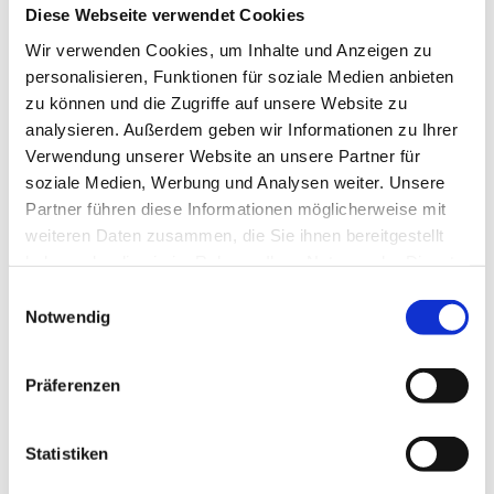
Premium
Bundesweit
Diese Webseite verwendet Cookies
Servicetechniker im Außendienst /
Wir verwenden Cookies, um Inhalte und Anzeigen zu
Mechatroniker deutschlandweit –
Premium
personalisieren, Funktionen für soziale Medien anbieten
Inbetriebnahme & Montage
zu können und die Zugriffe auf unsere Website zu
(m/w/d) – Einsatzgebiet
analysieren. Außerdem geben wir Informationen zu Ihrer
Deutschland/Österreich
Verwendung unserer Website an unsere Partner für
KRONES Service Europe GmbH
soziale Medien, Werbung und Analysen weiter. Unsere
4 Wochen
Partner führen diese Informationen möglicherweise mit
weiteren Daten zusammen, die Sie ihnen bereitgestellt
haben oder die sie im Rahmen Ihrer Nutzung der Dienste
gesammelt haben.
Premium
Bundesweit
Einwilligungsauswahl
Notwendig
Servicetechniker im Außendienst /
Premium
Mechatroniker deutschlandweit –
Inbetriebnahme & Montage
Präferenzen
(m/w/d)
KRONES Service Europe GmbH
Statistiken
4 Wochen