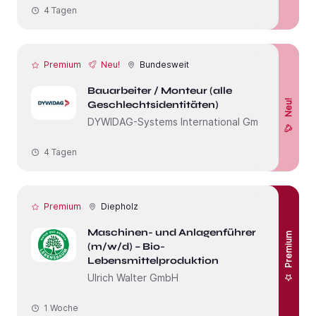
4 Tagen
Premium
Neu!
Bundesweit
Bauarbeiter / Monteur (alle
Neu!
Geschlechtsidentitäten)
DYWIDAG-Systems International GmbH
4 Tagen
Premium
Diepholz
Maschinen- und Anlagenführer
Premium
(m/w/d) – Bio-
Lebensmittelproduktion
Ulrich Walter GmbH
1 Woche