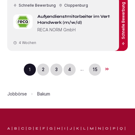
Schnelle Bewerbung
Schnelle Bewerbung
Cloppenburg
Außendienstmitarbeiter im Vertrieb
Handwerk (m/w/d)
RECA NORM GmbH
4 Wochen
…
1
2
3
4
15
Jobbörse
Bakum
A
B
C
D
E
F
G
H
I
J
K
L
M
N
O
P
Q