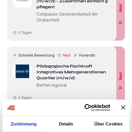
(m/w/d) - Zusammen einfach gut
Neu!
pflegen!
Compassio Seniorendomizil Am
Grubenfeld
5 Tagen
Schnelle Bewerbung
Neu!
Honerath
Pädagogische Fachkraft
Integratives Mehrgenerationen
Neu!
Quartier (m/w/d)
Bethel.regional
5 Tagen
Berenbach
Zustimmung
Details
Über Cookies
stellvertetende Küchenleitung