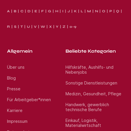
A
B
C
D
E
F
G
H
I
J
K
L
M
N
O
P
Q
R
S
T
U
V
W
X
Y
Z
0-9
Allgemein
Beliebte Kategorien
Über uns
Hilfskräfte, Aushilfs- und
Nebenjobs
Blog
Sonstige Dienstleistungen
Presse
Medizin, Gesundheit, Pflege
Für Arbeitgeber*innen
Handwerk, gewerblich
technische Berufe
Karriere
Einkauf, Logistik,
Impressum
Materialwirtschaft