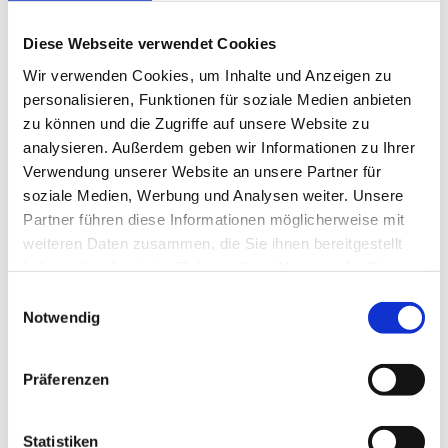
(m/w/d) Senioren-Zentrum
Seeblick, Ulmen
Diese Webseite verwendet Cookies
Hildegard von Bingen Senioren-Zentren
Wir verwenden Cookies, um Inhalte und Anzeigen zu
personalisieren, Funktionen für soziale Medien anbieten
4 Wochen
zu können und die Zugriffe auf unsere Website zu
analysieren. Außerdem geben wir Informationen zu Ihrer
Verwendung unserer Website an unsere Partner für
Berenbach
soziale Medien, Werbung und Analysen weiter. Unsere
Gerontopsychiatrische
Partner führen diese Informationen möglicherweise mit
Pflegefachkraft (m/w/d) Senioren-
weiteren Daten zusammen, die Sie ihnen bereitgestellt
Zentrum Seeblick, Ulmen
haben oder die sie im Rahmen Ihrer Nutzung der Dienste
Hildegard von Bingen Senioren-Zentren
gesammelt haben.
Einwilligungsauswahl
Notwendig
4 Wochen
Präferenzen
Berenbach
Pflegehilfskraft (m/w/d) Senioren-
Statistiken