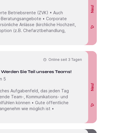
Neu!
rte Betriebsrente (ZVK) • Auch
as-Beratungsangebote • Corporate
rsönliche Anlässe (kirchliche Hochzeit,
soption (z.B. Chefarztbehandlung,
Online seit
3 Tagen
 Werden Sie Teil unseres Teams!
n 5
Neu!
iches Aufgabenfeld, das jeden Tag
zende Team-, Kommunikations- und
hlfühlen können • Gute öffentliche
angenehm wie möglich ist •