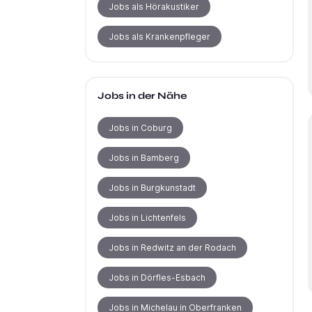
Jobs als Hörakustiker
Jobs als Krankenpfleger
Jobs in der Nähe
Jobs in Coburg
Jobs in Bamberg
Jobs in Burgkunstadt
Jobs in Lichtenfels
Jobs in Redwitz an der Rodach
Jobs in Dörfles-Esbach
Jobs in Michelau in Oberfranken