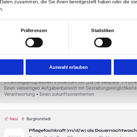
unternehmen bei der Suche und Auswahl geeigneter Franchise-
 Daten zusammen, die Sie ihnen bereitgestellt haben oder die s
Franchisegeber wird regelmäßig bei neutralen Rankings unter 
n.
gelistet. Das Unter­nehmen hat
Präferenzen
Statistiken
Neu!
Redwitz an der Rodach
Gerontopsychiatrische Fachkraft (m/w/d) – 
AWO Sozialzentrum Redwitz
Auswahl erlauben
Das bieten wir• 4150€ - 4600€ pro Monat • Betriebliches Ge
Arbeitsplatz, Balancetage, u.v.m.) • Breites Angebot von Sport-
Ernährungsprogrammen (Firmentarif mit „EGYM Wellpass“ ) • Eine
Einen vielseitigen Aufgabenbereich mit Gestaltungsmöglichkeite
Verantwortung • Einen zukunftsorientierten
Neu!
Burgkunstadt
Pflegefachkraft (m/d/w) als Dauernachtwache 