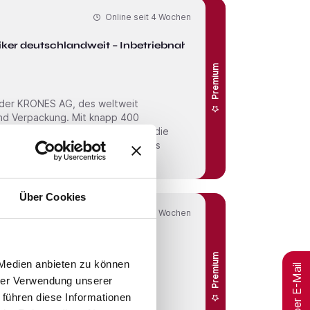
Online seit
4 Wochen
iker deutschlandweit – Inbetriebnahme
Premium
 der KRONES AG, des weltweit
und Verpackung. Mit knapp 400
nd Wartungs­projekte mit Fokus auf die
Über Cookies
Online seit
4 Wochen
Geschäftsführer / CEO / Betriebsleiter (m/w/d) Home Delivery
Premium
 Medien anbieten zu können
Jobs per E-Mail
hrer Verwendung unserer
 führen diese Informationen
en wir ausgesuchte Franchise­