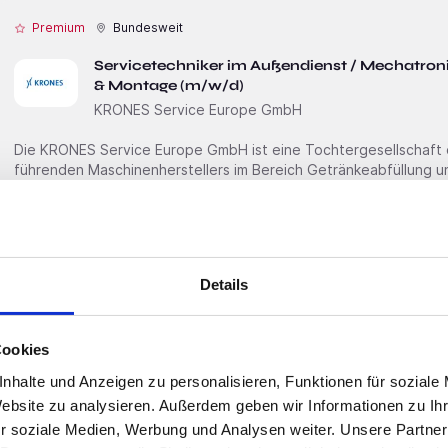
Premium
Bundesweit
Servicetechniker im Außendienst / Mechatron
& Montage (m/w/d)
KRONES Service Europe GmbH
Die KRONES Service Europe GmbH ist eine Tochter­gesellschaft
führenden Maschinen­herstellers im Bereich Getränke­abfüllung 
Mitarbei­tenden realisieren wir Installations-, Inbetrieb­nahme- u
Region Europa. Bei uns zählt Dein Können, nicht Dein Wohnort!Wenn Du Technik im Blut hast und als
Weltenbummler
Details
Premium
Bundesweit
Cookies
ioe Institute of Entrepreneurship
nhalte und Anzeigen zu personalisieren, Funktionen für soziale
Website zu analysieren. Außerdem geben wir Informationen zu I
Über uns Das Institute of Entrepreneurship berät Existenzgründer auf dem Weg in die sichere
r soziale Medien, Werbung und Analysen weiter. Unsere Partner
Selbständigkeit als Franchisenehmer. Darüber hinaus unterstütz