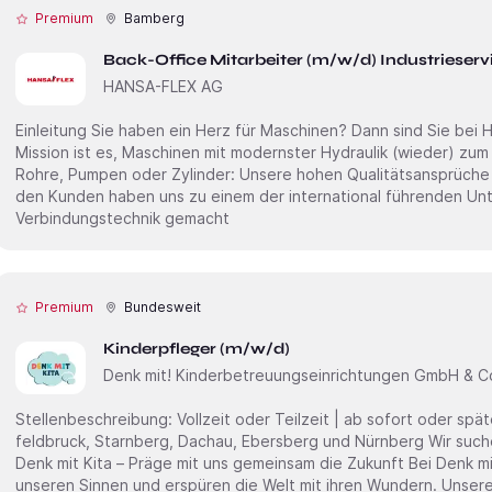
Premium
Bamberg
Back-Office Mitarbeiter (m/w/d) Industrieserv
HANSA-FLEX AG
Einleitung Sie haben ein Herz für Maschinen? Dann sind Sie bei HANSA-FLEX genau richtig! Unsere
Mission ist es, Maschinen mit modernster Hydraulik (wieder) zum
Rohre, Pumpen oder Zylinder: Unsere hohen Qualitätsansprüche 
den Kunden haben uns zu einem der international führenden Un
Verbindungstechnik gemacht
Premium
Bundesweit
Kinderpfleger (m/w/d)
Denk mit! Kinderbetreuungseinrichtungen GmbH & C
Stellenbeschreibung: Vollzeit oder Teilzeit | ab sofort oder später Denk mit Kita – München, Fürsten­
feld­bruck, Starnberg, Dachau, Ebersberg und Nürnberg Wir suchen dich als Kinderpfleger (m/w/d)
Denk mit Kita – Präge mit uns gemeinsam die Zukunft Bei Denk mit Kita erleben wir den Alltag mit all
unseren Sinnen und erspüren die Welt mit ihren Wundern. Unsere 