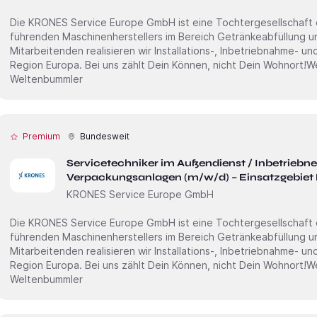
Die KRONES Service Europe GmbH ist eine Tochter­gesellschaft
führenden Maschinen­herstellers im Bereich Getränke­abfüllung 
Mitarbei­tenden realisieren wir Installations-, Inbetrieb­nahme- u
Region Europa. Bei uns zählt Dein Können, nicht Dein Wohnort!Wenn Du Technik im Blut hast und als
Weltenbummler
Premium
Bundesweit
Servicetechniker im Außendienst / Inbetriebn
Verpackungsanlagen (m/w/d) – Einsatzgebiet
KRONES Service Europe GmbH
Die KRONES Service Europe GmbH ist eine Tochter­gesellschaft
führenden Maschinen­herstellers im Bereich Getränke­abfüllung 
Mitarbei­tenden realisieren wir Installations-, Inbetrieb­nahme- u
Region Europa. Bei uns zählt Dein Können, nicht Dein Wohnort!Wenn Du Technik im Blut hast und als
Weltenbummler