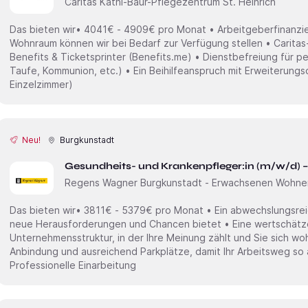
Caritas Kathi-Baur-Pflegezentrum St. Heinrich
Das bieten wir• 4041€ - 4909€ pro Monat • Arbeitgeberfinanzie
Wohnraum können wir bei Bedarf zur Verfügung stellen • Carit
Benefits & Ticketsprinter (Benefits.me) • Dienstbefreiung für pe
Taufe, Kommunion, etc.) • Ein Beihilfeanspruch mit Erweiterung
Einzelzimmer)
Neu!
Burgkunstadt
Gesundheits- und Krankenpfleger:in (m/w/d) –
Regens Wagner Burgkunstadt - Erwachsenen Wohne
Das bieten wir• 3811€ - 5379€ pro Monat • Ein abwechslungsre
neue Herausforderungen und Chancen bietet • Eine wertschät
Unternehmensstruktur, in der Ihre Meinung zählt und Sie sich wo
Anbindung und ausreichend Parkplätze, damit Ihr Arbeitsweg so 
Professionelle Einarbeitung