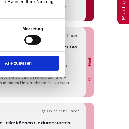
Partner.Zum Franchise-SystemDer
ie im Rahmen Ihrer Nutzung
den TOP-25-Franchise-Unter­nehmen
Marketing
Online seit
3 Tagen
Wir suchen Zuwachs in unserem Team!
Neu!
Alle zulassen
sundheitsmanagement (Massagen am
, Wellness- und
 attraktive Jahressonderzahlung •
n in einem Unternehmen mit sozialer
Online seit
3 Tagen
- Hier können Sie durchstarten!