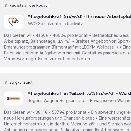
Redwitz an der Rodach
Pflegefachkraft (m/w/d) - Ihr neuer Arbeitspla
AWO Sozialzentrum Redwitz
Das bieten wir• 4150€ - 4600€ pro Monat • Betriebliches Ge
Arbeitsplatz, Balancetage, u.v.m.) • Breites Angebot von Sport-
Ernährungsprogrammen (Firmentarif mit „EGYM Wellpass“ ) • Eine
Einen vielseitigen Aufgabenbereich mit Gestaltungsmöglichkeite
Verantwortung • Einen zukunftsorientierten
Burgkunstadt
Pflegefachkraft in Teilzeit 50% (m/w/d) – Werd
Regens Wagner Burgkunstadt - Erwachsenen Wohne
Das bieten wir• 3811€ - 5379€ pro Monat • Ein abwechslungsre
neue Herausforderungen und Chancen bietet • Eine wertschät
Unternehmensstruktur, in der Ihre Meinung zählt und Sie sich wo
Anbindung und ausreichend Parkplätze, damit Ihr Arbeitsweg so 