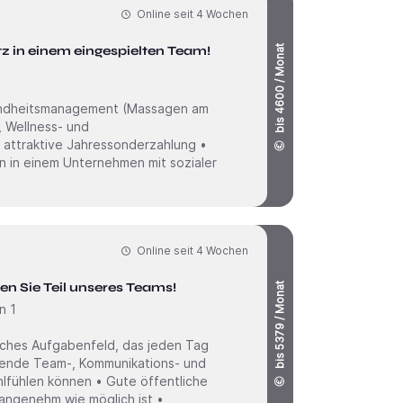
Online seit
4 Wochen
tz in einem eingespielten Team!
bis 4600 / Monat
sundheitsmanagement (Massagen am
, Wellness- und
 attraktive Jahressonderzahlung •
n in einem Unternehmen mit sozialer
Online seit
4 Wochen
en Sie Teil unseres Teams!
bis 5379 / Monat
n 1
iches Aufgabenfeld, das jeden Tag
zende Team-, Kommunikations- und
hlfühlen können • Gute öffentliche
angenehm wie möglich ist •