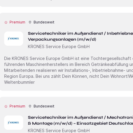
Premium
Bundesweit
Servicetechniker im Außendienst / Inbetriebn
Verpackungsanlagen (m/w/d)
KRONES Service Europe GmbH
Die KRONES Service Europe GmbH ist eine Tochter­gesellschaft
führenden Maschinen­herstellers im Bereich Getränke­abfüllung 
Mitarbei­tenden realisieren wir Installations-, Inbetrieb­nahme- u
Region Europa. Bei uns zählt Dein Können, nicht Dein Wohnort!Wenn Du Technik im Blut hast und als
Weltenbummler
Premium
Bundesweit
Servicetechniker im Außendienst / Mechatron
& Montage (m/w/d) – Einsatzgebiet Deutschla
KRONES Service Europe GmbH