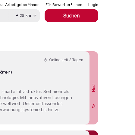
Für Arbeitgeber*innen
Für Bewerber*innen
Login
Suchen
+
25
km
Online seit
3 Tagen
täten)
Neu!
chnologie. Mit innovativen Lösungen
te weltweit. Unser umfassendes
rwachungssysteme bis hin zu