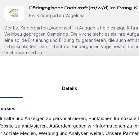
Pädagogische Fachkraft (m/w/d) im Evang. Ki
Ev. Kindergarten Vogelnest
Der Ev. Kindergarten „Vogelnest“ in Auggen ist die einzige Kita 
Weinbau geprägten Gemeinde. Die Kirche sieht es als ihre Aufg
eine solide Erziehung und Bildung zu garantieren, die auch ethi
miteinschließen. Dafür steht der Kindergarten Vogelnest mit ein
hochqualifizierten
Premium
Schnelle Bewerbung
Eschbach
Details
Montagemitarbeiter*in (m/w/d) – Metall- und 
form.in Design + Production GmbH
Cookies
FROM DESIGN TO FUNCTION – Deine Chance bei form.in! Du willst dein technisches Know-how
einsetzen, um hochwertige Metall- und Kunststoffprodukte mit 
nhalte und Anzeigen zu personalisieren, Funktionen für soziale
Anspruch zu fertigen? Willkommen bei der form.in Design + Production GmbH! 
Website zu analysieren. Außerdem geben wir Informationen zu I
Team in Eschbach bei Freiburg realisiert anspruchsvolle Projekte
r soziale Medien, Werbung und Analysen weiter. Unsere Partner
Medizintechnik, Automobilindustrie