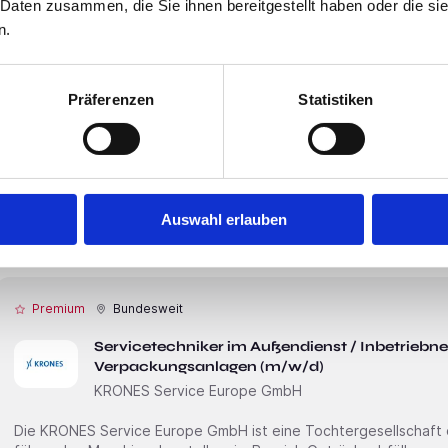
 Daten zusammen, die Sie ihnen bereitgestellt haben oder die s
n.
Premium
Bundesweit
Präferenzen
Statistiken
Kinderpfleger (m/w/d)
Denk mit! Kinderbetreuungseinrichtungen GmbH & C
Stellenbeschreibung: Vollzeit oder Teilzeit | ab sofort oder später Denk mit Kita – München, Fürsten­
feld­bruck, Starnberg, Dachau, Ebersberg und Nürnberg Wir suchen dich als Kinderpfleger (m/w/d)
Denk mit Kita – Präge mit uns gemeinsam die Zukunft Bei Denk mit Kita erleben wir den Alltag mit all
Auswahl erlauben
unseren Sinnen und erspüren die Welt mit ihren Wundern. Unsere 
Premium
Bundesweit
Servicetechniker im Außendienst / Inbetriebn
Verpackungsanlagen (m/w/d)
KRONES Service Europe GmbH
Die KRONES Service Europe GmbH ist eine Tochter­gesellschaft