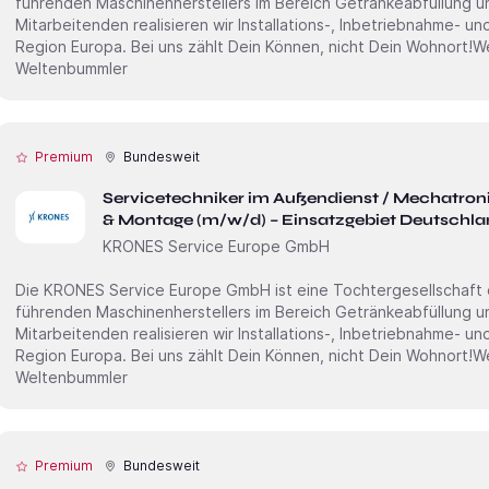
führenden Maschinen­herstellers im Bereich Getränke­abfüllung 
Mitarbei­tenden realisieren wir Installations-, Inbetrieb­nahme- u
Region Europa. Bei uns zählt Dein Können, nicht Dein Wohnort!Wenn Du Technik im Blut hast und als
Weltenbummler
Premium
Bundesweit
Servicetechniker im Außendienst / Mechatron
& Montage (m/w/d) – Einsatzgebiet Deutschla
KRONES Service Europe GmbH
Die KRONES Service Europe GmbH ist eine Tochter­gesellschaft
führenden Maschinen­herstellers im Bereich Getränke­abfüllung 
Mitarbei­tenden realisieren wir Installations-, Inbetrieb­nahme- u
Region Europa. Bei uns zählt Dein Können, nicht Dein Wohnort!Wenn Du Technik im Blut hast und als
Weltenbummler
Premium
Bundesweit