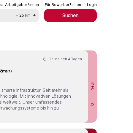
Für Arbeitgeber*innen
Für Bewerber*innen
Login
Suchen
+
25
km
Online seit
4 Tagen
täten)
Neu!
chnologie. Mit innovativen Lösungen
te weltweit. Unser umfassendes
rwachungssysteme bis hin zu