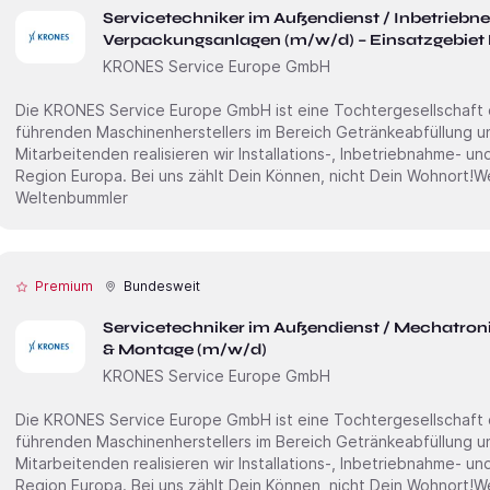
Servicetechniker im Außendienst / Inbetriebn
Verpackungsanlagen (m/w/d) – Einsatzgebiet
KRONES Service Europe GmbH
Die KRONES Service Europe GmbH ist eine Tochter­gesellschaft
führenden Maschinen­herstellers im Bereich Getränke­abfüllung 
Mitarbei­tenden realisieren wir Installations-, Inbetrieb­nahme- u
Region Europa. Bei uns zählt Dein Können, nicht Dein Wohnort!Wenn Du Technik im Blut hast und als
Weltenbummler
Premium
Bundesweit
Servicetechniker im Außendienst / Mechatron
& Montage (m/w/d)
KRONES Service Europe GmbH
Die KRONES Service Europe GmbH ist eine Tochter­gesellschaft
führenden Maschinen­herstellers im Bereich Getränke­abfüllung 
Mitarbei­tenden realisieren wir Installations-, Inbetrieb­nahme- u
Region Europa. Bei uns zählt Dein Können, nicht Dein Wohnort!Wenn Du Technik im Blut hast und als