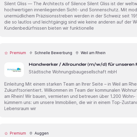
Silent Gliss — The Architects of Silence Silent Gliss ist der weltweit führende Gesamtanbieter für
hochwertigen innenliegenden Sicht- und Sonnenschutz. Mit mo
unermüdlichem Präzisionsstreben werden in der Schweiz seit 1
die so lautlos und leichtgängig sind wie keine anderen auf der Welt. Angetriebe
Kundenbedürfnissen bieten wir funktionelle
Premium
Schnelle Bewerbung
Weil am Rhein
Handwerker / Allrounder (m/w/d) für unseren 
Städtische Wohnungsbaugesellschaft mbH
Einleitung Mit einem starken Team an Ihrer Seite – in Weil am Rhein! Sozial. Kundennah. Ökologisch.
Zukunftsorientiert. Willkommen im Team der kommunalen Wohnungs
am Rhein! Wir bauen, vermieten und betreuen über 1.200 Wohn-
kümmern uns: um unsere Immobilien, die wir in einem Top-Zusta
Lebensraum wir
Premium
Auggen