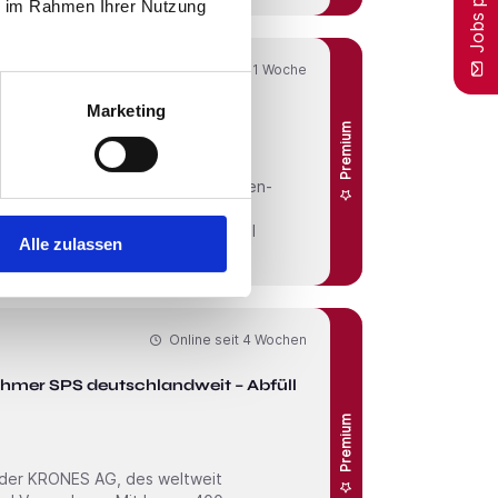
ie im Rahmen Ihrer Nutzung
Online seit
1 Woche
Marketing
Premium
o. KG
Alle zulassen
liebevollen und qualifizierten
Online seit
4 Wochen
ehmer SPS deutschlandweit – Abfüll- &
Premium
 der KRONES AG, des weltweit