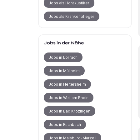
Jobs als Hörakustiker
Jobs als Krankenpfleger
Jobs in der Nähe
Jobs in Lörrach
Jobs in Müllheim
Jobs in Heitersheim
Jobs in Weil am Rhein
Jobs in Bad Krozingen
Jobs in Eschbach
Jobs in Malsburg-Marzell