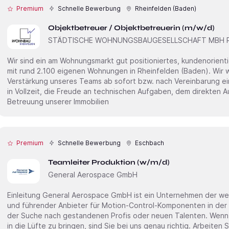
Premium
Schnelle Bewerbung
Rheinfelden (Baden)
Objektbetreuer / Objektbetreuerin (m/w/d)
STÄDTISCHE WOHNUNGSBAUGESELLSCHAFT MBH R
Wir sind ein am Wohnungsmarkt gut positioniertes, kundenorient
mit rund 2.100 eigenen Wohnungen in Rheinfelden (Baden). Wir wachsen und suchen deshalb zur
Verstärkung unseres Teams ab sofort bzw. nach Vereinbarung ei
in Vollzeit, die Freude an technischen Aufgaben, dem direkten 
Betreuung unserer Immobilien
Premium
Schnelle Bewerbung
Eschbach
Teamleiter Produktion (w/m/d)
General Aerospace GmbH
Einleitung General Aerospace GmbH ist ein Unternehmen der weltweit agierenden Stabilus Gruppe
und führender Anbieter für Motion-Control-Komponenten in der Lu
der Suche nach gestandenen Profis oder neuen Talenten. Wenn 
in die Lüfte zu bringen, sind Sie bei uns genau richtig. Arbeiten