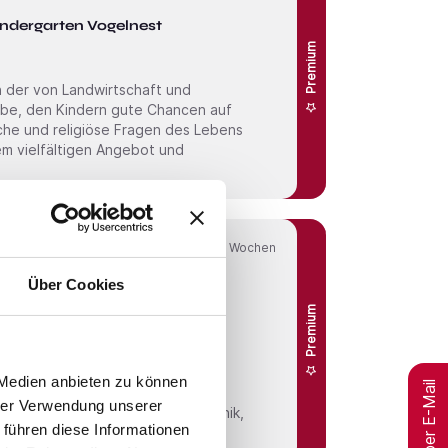
ndergarten Vogelnest
Premium
in der von Landwirtschaft und
abe, den Kindern gute Chancen auf
sche und religiöse Fragen des Lebens
em vielfältigen Angebot und
Online seit
4 Wochen
Über Cookies
Kunststoffverarbeitung
Premium
funktionalem und ästhetischem
 Medien anbieten zu können
Jobs per E-Mail
Unser 30-köpfiges
hrer Verwendung unserer
 für namhafte Kunden aus Elektronik,
 führen diese Informationen