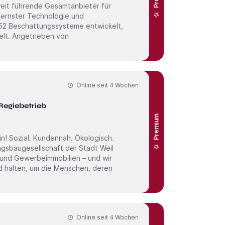
dernster Technologie und
952 Beschattungssysteme entwickelt,
n von
Online seit
4 Wochen
Regiebetrieb
Premium
­bau­gesell­schaft der Stadt Weil
 und Gewerbeimmobilien – und wir
nd halten, um die Menschen, deren
Online seit
4 Wochen