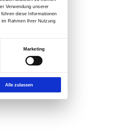
hrer Verwendung unserer
 führen diese Informationen
r console
for more information).
ie im Rahmen Ihrer Nutzung
Marketing
Alle zulassen