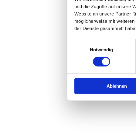
und die Zugriffe auf unsere 
Website an unsere Partner fü
Application error: a
client
-side 
möglicherweise mit weiteren
der Dienste gesammelt habe
Einwilligungsauswahl
Notwendig
Ablehnen