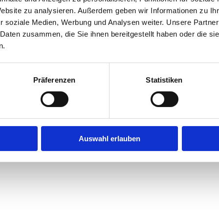
Website zu analysieren. Außerdem geben wir Informationen zu I
r soziale Medien, Werbung und Analysen weiter. Unsere Partner
exception has occurred while loading
jobninja.com
(see the
browse
 Daten zusammen, die Sie ihnen bereitgestellt haben oder die s
n.
Präferenzen
Statistiken
Auswahl erlauben