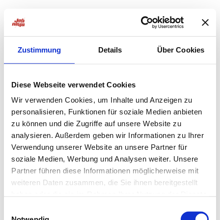
Zustimmung
Details
Über Cookies
Diese Webseite verwendet Cookies
Wir verwenden Cookies, um Inhalte und Anzeigen zu
personalisieren, Funktionen für soziale Medien anbieten
zu können und die Zugriffe auf unsere Website zu
analysieren. Außerdem geben wir Informationen zu Ihrer
Verwendung unserer Website an unsere Partner für
soziale Medien, Werbung und Analysen weiter. Unsere
Partner führen diese Informationen möglicherweise mit
weiteren Daten zusammen, die Sie ihnen bereitgestellt
haben oder die sie im Rahmen Ihrer Nutzung der Dienste
Application error: a
client
-side exception has occurred while
gesammelt haben.
Einwilligungsauswahl
Notwendig
loading
jobninja.com
(see the
browser console
for more