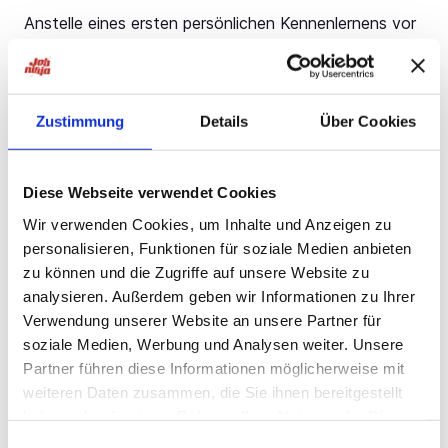
Anstelle eines ersten persönlichen Kennenlernens vor
Ort bieten wir Ihnen auch gerne auf Wunsch ein
Vorstellungsgespräch per Telefon / Video an.
WARUM WIR? Jetzt #durchstarten und pd'ler
Zustimmung
Details
Über Cookies
werden! Viel Erfahrung, kurze Wege: Wir sind seit über
40 Jahren als inhabergeführtes Unternehmen in der
Zeitarbeit und Personalvermittlung tätig. Dabei sind
wir durch unser dichtes Niederlassungsnetz in der
Diese Webseite verwendet Cookies
Region immer in Ihrer Nähe. Wir fördern Ihre berufliche
Wir verwenden Cookies, um Inhalte und Anzeigen zu
Weiterentwicklung und helfen Ihnen, schnell und
personalisieren, Funktionen für soziale Medien anbieten
unkompliziert einen neuen Job zu finden.
zu können und die Zugriffe auf unsere Website zu
Hinweis: Wird in dieser Stellenanzeige die männliche
analysieren. Außerdem geben wir Informationen zu Ihrer
Form verwendet, geschieht dies ausschließlich aus
Verwendung unserer Website an unsere Partner für
Gründen der besseren Lesbarkeit und stellvertretend
soziale Medien, Werbung und Analysen weiter. Unsere
für alle Geschlechter.
Partner führen diese Informationen möglicherweise mit
weiteren Daten zusammen, die Sie ihnen bereitgestellt
pd Personaldienst GmbH & Co. KG Zweigstelle Bünde
haben oder die sie im Rahmen Ihrer Nutzung der Dienste
Herr Matthias Rasche Heidestraße
Jetzt bewerben!
gesammelt haben.
Einwilligungsauswahl