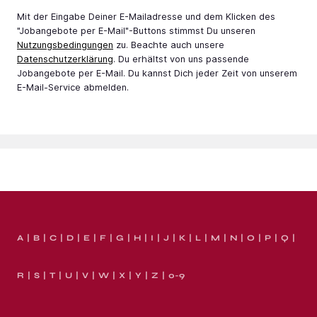
Mit der Eingabe Deiner E-Mail­adresse und dem Klicken des
"Jobangebote per E-Mail"-Buttons stimmst Du unseren
Nutzungsbedingungen
zu. Beachte auch unsere
Datenschutzerklärung
. Du erhältst von uns passende
Jobangebote per E-Mail. Du kannst Dich jeder Zeit von unserem
E-Mail-Service abmelden.
A
B
C
D
E
F
G
H
I
J
K
L
M
N
O
P
Q
R
S
T
U
V
W
X
Y
Z
0-9