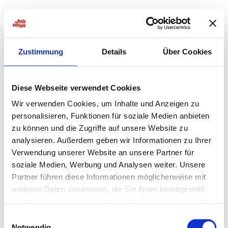
Zustimmung
Details
Über Cookies
Diese Webseite verwendet Cookies
Wir verwenden Cookies, um Inhalte und Anzeigen zu
personalisieren, Funktionen für soziale Medien anbieten
zu können und die Zugriffe auf unsere Website zu
analysieren. Außerdem geben wir Informationen zu Ihrer
Verwendung unserer Website an unsere Partner für
soziale Medien, Werbung und Analysen weiter. Unsere
Partner führen diese Informationen möglicherweise mit
weiteren Daten zusammen, die Sie ihnen bereitgestellt
haben oder die sie im Rahmen Ihrer Nutzung der Dienste
Application error: a
client
-side exception has occurred while
gesammelt haben.
Einwilligungsauswahl
Notwendig
loading
jobninja.com
(see the
browser console
for more