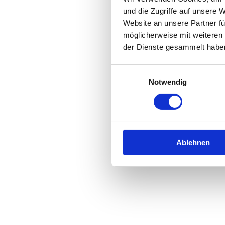
und die Zugriffe auf unsere 
Website an unsere Partner fü
Application error: a
client
-side 
möglicherweise mit weiteren
der Dienste gesammelt habe
Einwilligungsauswahl
Notwendig
Ablehnen