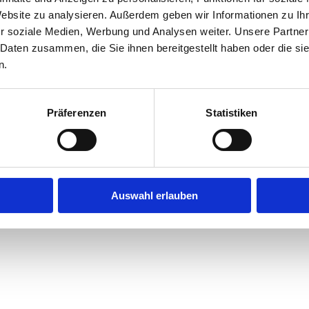
Website zu analysieren. Außerdem geben wir Informationen zu I
r soziale Medien, Werbung und Analysen weiter. Unsere Partner
exception has occurred while loading
jobninja.com
(see the
browse
 Daten zusammen, die Sie ihnen bereitgestellt haben oder die s
n.
Präferenzen
Statistiken
Auswahl erlauben