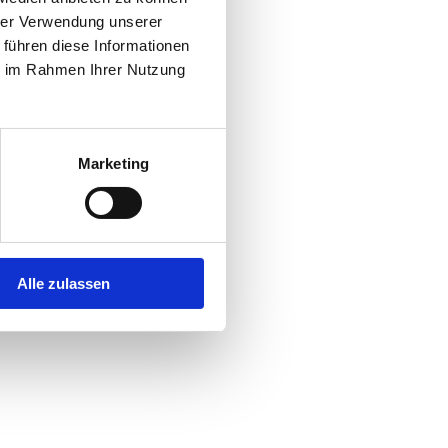
hrer Verwendung unserer
 führen diese Informationen
r console
for more information).
ie im Rahmen Ihrer Nutzung
Marketing
Alle zulassen