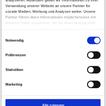
Verwendung unserer Website an unsere Partner für
Neu!
Jetzt schnell bewerben
soziale Medien, Werbung und Analysen weiter. Unsere
Partner führen diese Informationen möglicherweise mit
weiteren Daten zusammen, die Sie ihnen bereitgestellt
Merken
haben oder die sie im Rahmen Ihrer Nutzung der Dienste
gesammelt haben.
Einwilligungsauswahl
Notwendig
Standort:
Jena
Präferenzen
Statistiken
Marketing
Alle zulassen