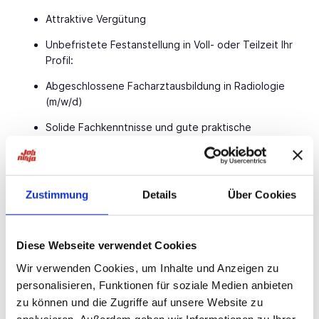
Attraktive Vergütung
Unbefristete Festanstellung in Voll- oder Teilzeit Ihr
Profil:
Abgeschlossene Facharztausbildung in Radiologie
(m/w/d)
Solide Fachkenntnisse und gute praktische
Fähigkeiten
Hohe Teamfähigkeit, Engagement und eine
strukturierte Arbeitsweise
Zustimmung
Details
Über Cookies
Ihr Ansprechpartner:
Bauer B+V Personalberatung Frau Lena Schwarz
Diese Webseite verwendet Cookies
Grafenberger Allee
Jetzt bewerben!
Düsseldorf
Wir verwenden Cookies, um Inhalte und Anzeigen zu
T.: 0211 -
Jetzt bewerben!
E.:
Jetzt bewerben!
personalisieren, Funktionen für soziale Medien anbieten
zu können und die Zugriffe auf unsere Website zu
analysieren. Außerdem geben wir Informationen zu Ihrer