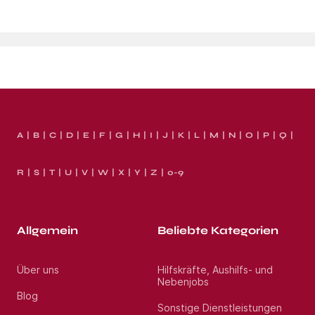
A
B
C
D
E
F
G
H
I
J
K
L
M
N
O
P
Q
R
S
T
U
V
W
X
Y
Z
0-9
Allgemein
Beliebte Kategorien
Über uns
Hilfskräfte, Aushilfs- und
Nebenjobs
Blog
Sonstige Dienstleistungen