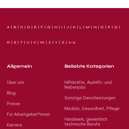
A
B
C
D
E
F
G
H
I
J
K
L
M
N
O
P
Q
R
S
T
U
V
W
X
Y
Z
0-9
Allgemein
Beliebte Kategorien
Über uns
Hilfskräfte, Aushilfs- und
Nebenjobs
Blog
Sonstige Dienstleistungen
Presse
Medizin, Gesundheit, Pflege
Für Arbeitgeber*innen
Handwerk, gewerblich
technische Berufe
Karriere