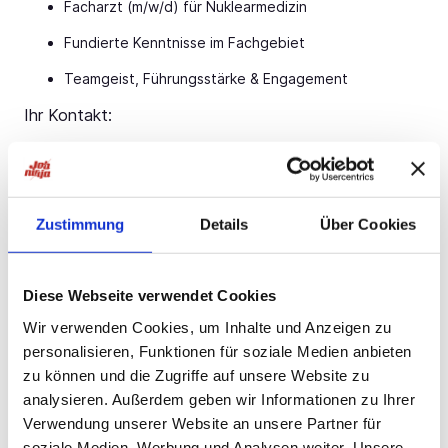
Facharzt (m/w/d) für Nuklearmedizin
Fundierte Kenntnisse im Fachgebiet
Teamgeist, Führungsstärke & Engagement
Ihr Kontakt:
Bauer B+V Personalberatung Frau Lena Schwarz
Grafenberger Allee
Jetzt bewerben!
Düsseldorf
T.: 0211 -
Jetzt bewerben!
E.:
Jetzt bewerben!
Zustimmung
Details
Über Cookies
Hinweis: Der angegebene Ort dient lediglich der
Orientierung. Der genaue Standort wird Ihnen bei
Interesse im Gespräch mitgeteilt.
Diese Webseite verwendet Cookies
Wir verwenden Cookies, um Inhalte und Anzeigen zu
personalisieren, Funktionen für soziale Medien anbieten
zu können und die Zugriffe auf unsere Website zu
Neu!
Jetzt schnell bewerben
analysieren. Außerdem geben wir Informationen zu Ihrer
Verwendung unserer Website an unsere Partner für
soziale Medien, Werbung und Analysen weiter. Unsere