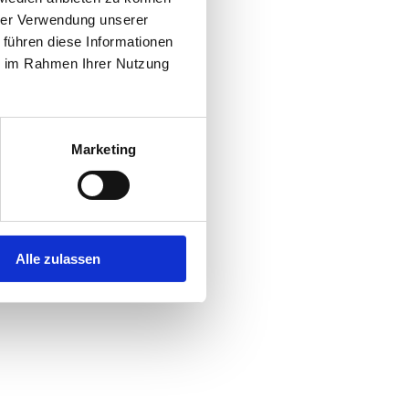
hrer Verwendung unserer
 führen diese Informationen
r console
for more information).
ie im Rahmen Ihrer Nutzung
Marketing
Alle zulassen