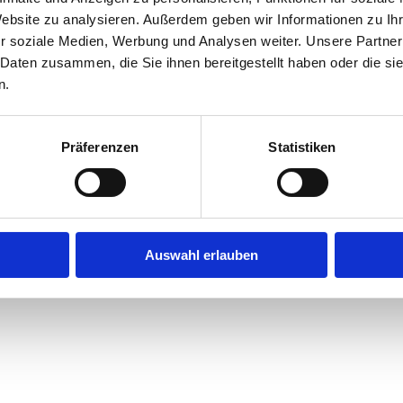
Website zu analysieren. Außerdem geben wir Informationen zu I
r soziale Medien, Werbung und Analysen weiter. Unsere Partner
exception has occurred while loading
jobninja.com
(see the
browse
 Daten zusammen, die Sie ihnen bereitgestellt haben oder die s
n.
Präferenzen
Statistiken
Auswahl erlauben