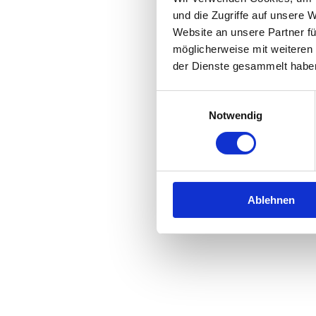
und die Zugriffe auf unsere 
Website an unsere Partner fü
Application error: a
client
-side 
möglicherweise mit weiteren
der Dienste gesammelt habe
Einwilligungsauswahl
Notwendig
Ablehnen