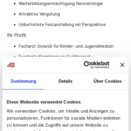
Weiterbildungsermächtigung Neonatologie
Attraktive Vergütung
Unbefristete Festanstellung mit Perspektive
Ihr Profil:
Facharzt (m/w/d) für Kinder- und Jugendmedizin
Fundierte Kenntnisse im Fachbereich
Gerne Zusatzbezeichnung Neonatologie
Engagement und Teamfähigkeit
Zustimmung
Details
Über Cookies
Ihr Ansprechpartner:
Bauer B+V Personalberatung Herr Marius Schramm
Diese Webseite verwendet Cookies
Grafenberger Allee
Jetzt bewerben!
Düsseldorf
Wir verwenden Cookies, um Inhalte und Anzeigen zu
T.: 0211 -
Jetzt bewerben!
E.:
Jetzt bewerben!
personalisieren, Funktionen für soziale Medien anbieten
zu können und die Zugriffe auf unsere Website zu