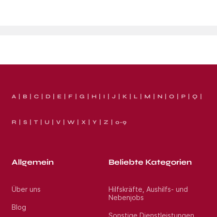
A
B
C
D
E
F
G
H
I
J
K
L
M
N
O
P
Q
R
S
T
U
V
W
X
Y
Z
0-9
Allgemein
Beliebte Kategorien
Über uns
Hilfskräfte, Aushilfs- und
Nebenjobs
Blog
Sonstige Dienstleistungen