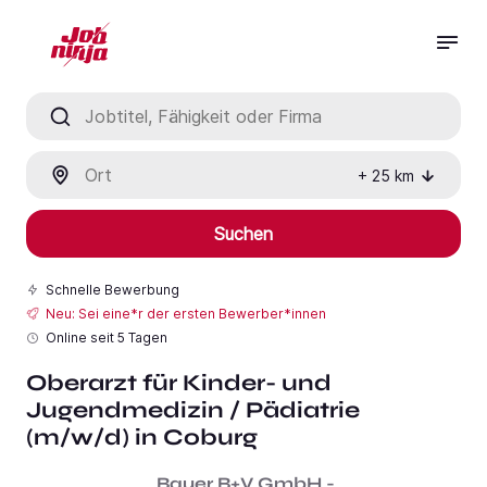
Jobtitel, Fähigkeit oder Firma
Ort
+
25
km
Suchen
Schnelle Bewerbung
Neu: Sei eine*r der ersten Bewerber*innen
Online seit
5 Tagen
Oberarzt für Kinder- und
Jugendmedizin / Pädiatrie
(m/w/d) in Coburg
Bauer B+V GmbH -