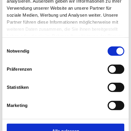
analysieren. Außerdem geben wir Informationen zu Ihrer
Verwendung unserer Website an unsere Partner für
Neu!
Jetzt schnell bewerben
soziale Medien, Werbung und Analysen weiter. Unsere
Partner führen diese Informationen möglicherweise mit
weiteren Daten zusammen, die Sie ihnen bereitgestellt
Merken
haben oder die sie im Rahmen Ihrer Nutzung der Dienste
gesammelt haben.
Einwilligungsauswahl
Notwendig
Standort:
Coburg
Präferenzen
Statistiken
Marketing
Alle zulassen