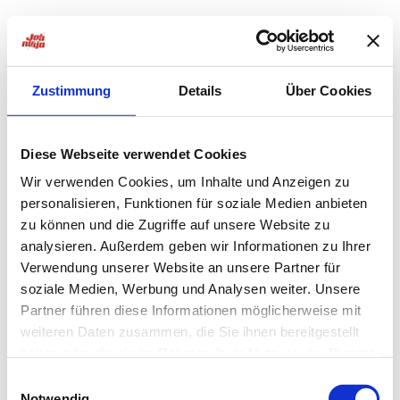
Zustimmung
Details
Über Cookies
Diese Webseite verwendet Cookies
Wir verwenden Cookies, um Inhalte und Anzeigen zu
personalisieren, Funktionen für soziale Medien anbieten
zu können und die Zugriffe auf unsere Website zu
analysieren. Außerdem geben wir Informationen zu Ihrer
Verwendung unserer Website an unsere Partner für
soziale Medien, Werbung und Analysen weiter. Unsere
Partner führen diese Informationen möglicherweise mit
weiteren Daten zusammen, die Sie ihnen bereitgestellt
haben oder die sie im Rahmen Ihrer Nutzung der Dienste
Application error: a
client
-side exception has occurred while
gesammelt haben.
Einwilligungsauswahl
Notwendig
loading
jobninja.com
(see the
browser console
for more