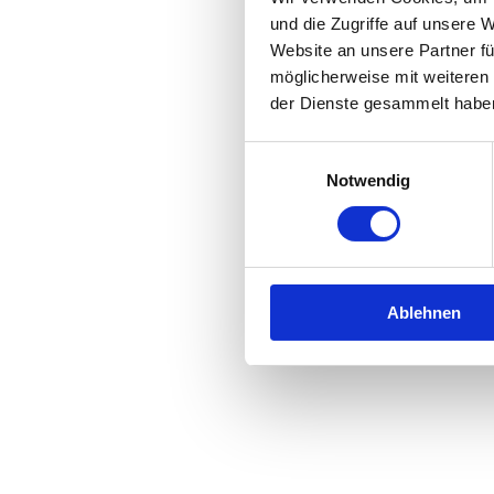
und die Zugriffe auf unsere 
Website an unsere Partner fü
Application error: a
client
-side 
möglicherweise mit weiteren
der Dienste gesammelt habe
Einwilligungsauswahl
Notwendig
Ablehnen