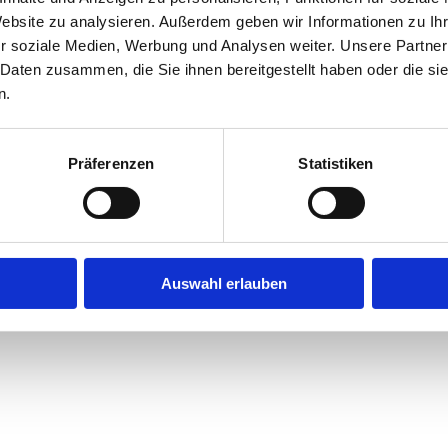
Website zu analysieren. Außerdem geben wir Informationen zu I
r soziale Medien, Werbung und Analysen weiter. Unsere Partner
exception has occurred while loading
jobninja.com
(see the
browse
 Daten zusammen, die Sie ihnen bereitgestellt haben oder die s
n.
Präferenzen
Statistiken
Auswahl erlauben