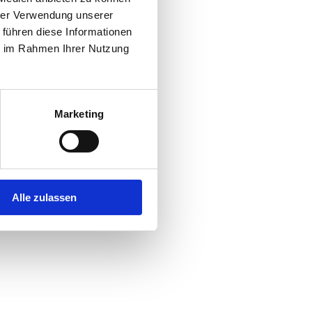
hrer Verwendung unserer
 führen diese Informationen
r console
for more information).
ie im Rahmen Ihrer Nutzung
Marketing
Alle zulassen