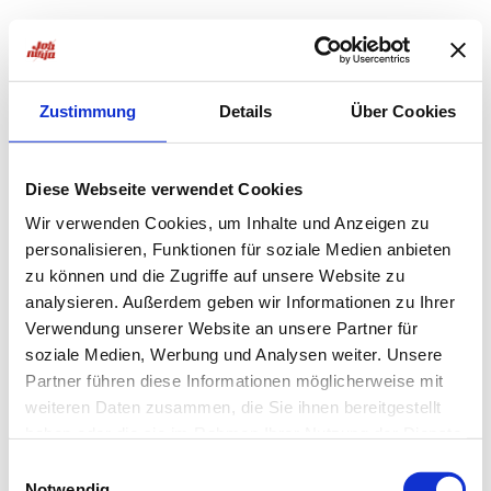
Zustimmung
Details
Über Cookies
Diese Webseite verwendet Cookies
Wir verwenden Cookies, um Inhalte und Anzeigen zu
personalisieren, Funktionen für soziale Medien anbieten
zu können und die Zugriffe auf unsere Website zu
analysieren. Außerdem geben wir Informationen zu Ihrer
Verwendung unserer Website an unsere Partner für
soziale Medien, Werbung und Analysen weiter. Unsere
Partner führen diese Informationen möglicherweise mit
weiteren Daten zusammen, die Sie ihnen bereitgestellt
haben oder die sie im Rahmen Ihrer Nutzung der Dienste
Application error: a
client
-side exception has occurred while
gesammelt haben.
Einwilligungsauswahl
Notwendig
loading
jobninja.com
(see the
browser console
for more