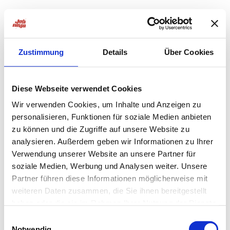
Zustimmung
Details
Über Cookies
Diese Webseite verwendet Cookies
Wir verwenden Cookies, um Inhalte und Anzeigen zu
personalisieren, Funktionen für soziale Medien anbieten
zu können und die Zugriffe auf unsere Website zu
analysieren. Außerdem geben wir Informationen zu Ihrer
Verwendung unserer Website an unsere Partner für
soziale Medien, Werbung und Analysen weiter. Unsere
Partner führen diese Informationen möglicherweise mit
weiteren Daten zusammen, die Sie ihnen bereitgestellt
haben oder die sie im Rahmen Ihrer Nutzung der Dienste
Application error: a
client
-side exception has occurred while
gesammelt haben.
Einwilligungsauswahl
Notwendig
loading
jobninja.com
(see the
browser console
for more