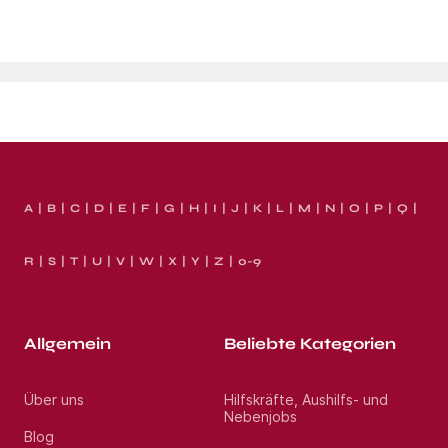
A
B
C
D
E
F
G
H
I
J
K
L
M
N
O
P
Q
R
S
T
U
V
W
X
Y
Z
0-9
Allgemein
Beliebte Kategorien
Über uns
Hilfskräfte, Aushilfs- und
Nebenjobs
Blog