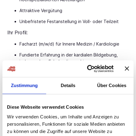
Attraktive Vergütung
Unbefristete Festanstellung in Voll- oder Teilzeit
Ihr Profil:
Facharzt (m/w/d) für Innere Medizin / Kardiologie
Fundierte Erfahrung in der kardialen Bildgebung,
insbesondere Echokardiographie
Idealerweise Kenntnisse in Device-Implantationen
Freude am Fachgebiet Elektrophysiologie
Zustimmung
Details
Über Cookies
Ihr Ansprechpartner:
Bauer B+V Personalberatung Frau Lena Schwarz
Diese Webseite verwendet Cookies
Grafenberger Allee
Jetzt bewerben!
Düsseldorf
Wir verwenden Cookies, um Inhalte und Anzeigen zu
T.: 0211 -
Jetzt bewerben!
E.:
Jetzt bewerben!
personalisieren, Funktionen für soziale Medien anbieten
zu können und die Zugriffe auf unsere Website zu