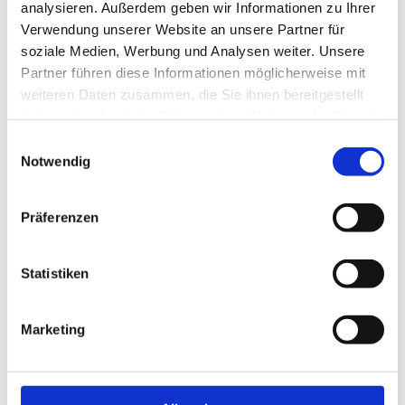
analysieren. Außerdem geben wir Informationen zu Ihrer
Verwendung unserer Website an unsere Partner für
Neu!
Jetzt schnell bewerben
soziale Medien, Werbung und Analysen weiter. Unsere
Partner führen diese Informationen möglicherweise mit
weiteren Daten zusammen, die Sie ihnen bereitgestellt
haben oder die sie im Rahmen Ihrer Nutzung der Dienste
Merken
gesammelt haben.
Einwilligungsauswahl
Notwendig
Standort:
Hannover
Präferenzen
Statistiken
Marketing