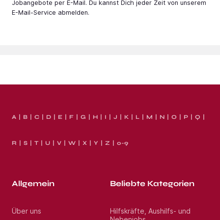
Jobangebote per E-Mail. Du kannst Dich jeder Zeit von unserem
E-Mail-Service abmelden.
A
B
C
D
E
F
G
H
I
J
K
L
M
N
O
P
Q
R
S
T
U
V
W
X
Y
Z
0-9
Allgemein
Beliebte Kategorien
Über uns
Hilfskräfte, Aushilfs- und
Nebenjobs