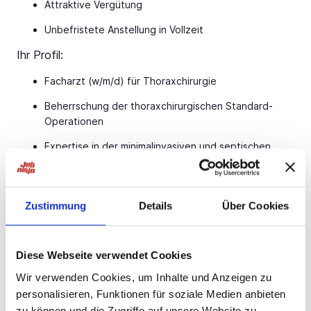
Attraktive Vergütung
Unbefristete Anstellung in Vollzeit
Ihr Profil:
Facharzt (w/m/d) für Thoraxchirurgie
Beherrschung der thoraxchirurgischen Standard-
Operationen
Expertise in der minimalinvasiven und septischen
Thoraxchirurgie
Gerne Erfahrung in roboter-assistierter Chirurgie
Zustimmung
Details
Über Cookies
Engagement und Teamfähigkeit
Ihr Ansprechpartner:
Diese Webseite verwendet Cookies
Bauer B+V Personalberatung Frau Lena Schwarz
Wir verwenden Cookies, um Inhalte und Anzeigen zu
Grafenberger Allee
Jetzt bewerben!
Düsseldorf
personalisieren, Funktionen für soziale Medien anbieten
T.: 0211 -
Jetzt bewerben!
E.:
Jetzt bewerben!
zu können und die Zugriffe auf unsere Website zu