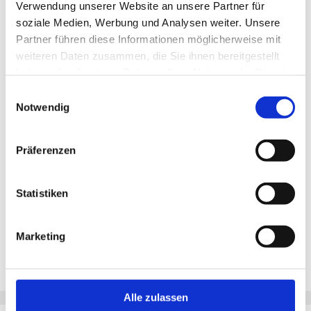
Neu!
Jetzt schnell bewerben
Verwendung unserer Website an unsere Partner für
soziale Medien, Werbung und Analysen weiter. Unsere
Partner führen diese Informationen möglicherweise mit
weiteren Daten zusammen, die Sie ihnen bereitgestellt
Merken
haben oder die sie im Rahmen Ihrer Nutzung der Dienste
gesammelt haben.
Einwilligungsauswahl
Standort:
Mainz
Notwendig
Präferenzen
Statistiken
Marketing
Alle zulassen