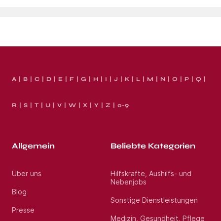
A
B
C
D
E
F
G
H
I
J
K
L
M
N
O
P
Q
R
S
T
U
V
W
X
Y
Z
0-9
Allgemein
Beliebte Kategorien
Über uns
Hilfskräfte, Aushilfs- und
Nebenjobs
Blog
Sonstige Dienstleistungen
Presse
Medizin, Gesundheit, Pflege