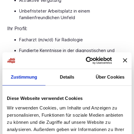
Attraktive Vergütung
Unbefristeter Arbeitsplatz in einem
familienfreundlichen Umfeld
Ihr Profil:
Facharzt (m/w/d) für Radiologie
Fundierte Kenntnisse in der diagnostischen und
interventionellen Radiologie
Engagement und Teamfähigkeit
Zustimmung
Details
Über Cookies
Ihr Ansprechpartner:
Bauer B+V Personalberatung Frau Lena Schwarz
Grafenberger Allee
Jetzt bewerben!
Düsseldorf
Diese Webseite verwendet Cookies
T.: 0211 -
Jetzt bewerben!
E.:
Jetzt bewerben!
Wir verwenden Cookies, um Inhalte und Anzeigen zu
personalisieren, Funktionen für soziale Medien anbieten
zu können und die Zugriffe auf unsere Website zu
analysieren. Außerdem geben wir Informationen zu Ihrer