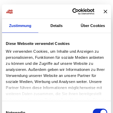
Zustimmung
Details
Über Cookies
Diese Webseite verwendet Cookies
Wir verwenden Cookies, um Inhalte und Anzeigen zu
personalisieren, Funktionen für soziale Medien anbieten
zu können und die Zugriffe auf unsere Website zu
analysieren. Außerdem geben wir Informationen zu Ihrer
Verwendung unserer Website an unsere Partner für
soziale Medien, Werbung und Analysen weiter. Unsere
Partner führen diese Informationen möglicherweise mit
weiteren Daten zusammen, die Sie ihnen bereitgestellt
haben oder die sie im Rahmen Ihrer Nutzung der Dienste
Application error: a
client
-side exception has occurred while
gesammelt haben.
Einwilligungsauswahl
Notwendig
loading
jobninja.com
(see the
browser console
for more