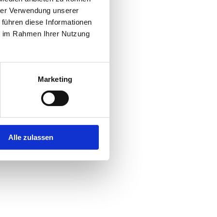
hrer Verwendung unserer
 führen diese Informationen
r console
for more information).
ie im Rahmen Ihrer Nutzung
Marketing
Alle zulassen