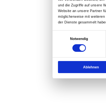
und die Zugriffe auf unsere 
Website an unsere Partner fü
Application error: a
client
-side 
möglicherweise mit weiteren
der Dienste gesammelt habe
Einwilligungsauswahl
Notwendig
Ablehnen