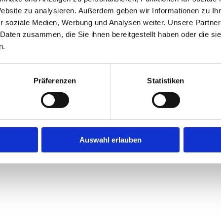
Website zu analysieren. Außerdem geben wir Informationen zu I
r soziale Medien, Werbung und Analysen weiter. Unsere Partner
exception has occurred while loading
jobninja.com
(see the
browse
 Daten zusammen, die Sie ihnen bereitgestellt haben oder die s
n.
Präferenzen
Statistiken
Auswahl erlauben