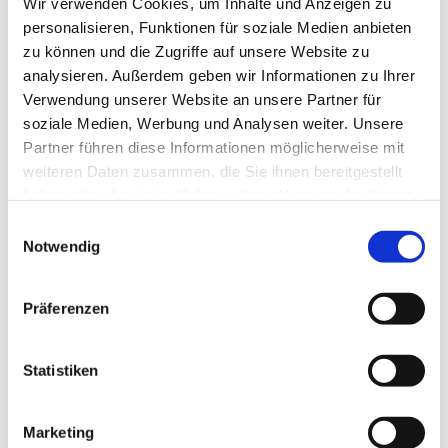
Wir verwenden Cookies, um Inhalte und Anzeigen zu
personalisieren, Funktionen für soziale Medien anbieten
Bauer B+V Personalberatung Frau Lena Schwarz
zu können und die Zugriffe auf unsere Website zu
Grafenberger Allee
Jetzt bewerben!
Düsseldorf
analysieren. Außerdem geben wir Informationen zu Ihrer
T.: 0211 -
Jetzt bewerben!
E.:
Jetzt bewerben!
Verwendung unserer Website an unsere Partner für
soziale Medien, Werbung und Analysen weiter. Unsere
Partner führen diese Informationen möglicherweise mit
weiteren Daten zusammen, die Sie ihnen bereitgestellt
Neu!
Jetzt schnell bewerben
haben oder die sie im Rahmen Ihrer Nutzung der Dienste
gesammelt haben.
Einwilligungsauswahl
Notwendig
Merken
Präferenzen
Standort:
Kassel
Statistiken
Marketing