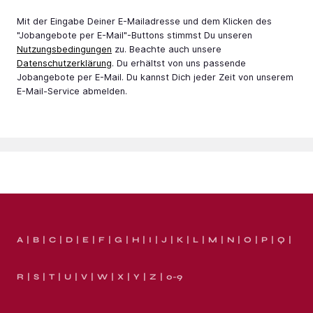
Mit der Eingabe Deiner E-Mail­adresse und dem Klicken des
"Jobangebote per E-Mail"-Buttons stimmst Du unseren
Nutzungsbedingungen
zu. Beachte auch unsere
Datenschutzerklärung
. Du erhältst von uns passende
Jobangebote per E-Mail. Du kannst Dich jeder Zeit von unserem
E-Mail-Service abmelden.
A
B
C
D
E
F
G
H
I
J
K
L
M
N
O
P
Q
R
S
T
U
V
W
X
Y
Z
0-9