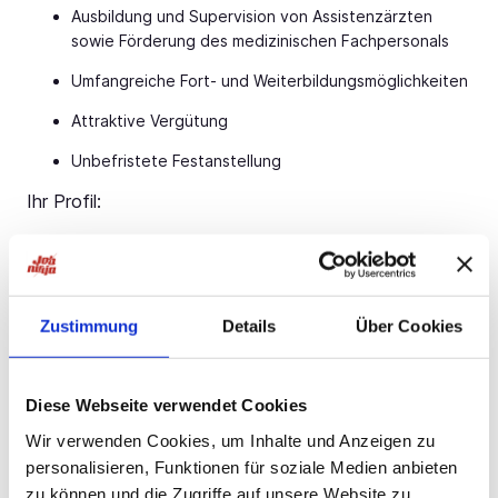
Ausbildung und Supervision von Assistenzärzten
sowie Förderung des medizinischen Fachpersonals
Umfangreiche Fort- und Weiterbildungsmöglichkeiten
Attraktive Vergütung
Unbefristete Festanstellung
Ihr Profil:
Facharzt (m/w/d) für Geriatrie oder Innere Medizin
mit Schwerpunkt Geriatrie
Fachkenntnisse in der Behandlung multimorbider und
Zustimmung
Details
Über Cookies
chronisch kranker Patienten
Ihr Ansprechpartner:
Diese Webseite verwendet Cookies
Bauer B+V Personalberatung Frau Lena Schwarz
Grafenberger Allee
Jetzt bewerben!
Düsseldorf
Wir verwenden Cookies, um Inhalte und Anzeigen zu
personalisieren, Funktionen für soziale Medien anbieten
T.: 0211 -
Jetzt bewerben!
E.:
Jetzt bewerben!
zu können und die Zugriffe auf unsere Website zu