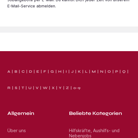
E-Mail-Service abmelden.
A
B
C
D
E
F
G
H
I
J
K
L
M
N
O
P
Q
R
S
T
U
V
W
X
Y
Z
0-9
Allgemein
Beliebte Kategorien
Über uns
Hilfskräfte, Aushilfs- und
Nebenjobs