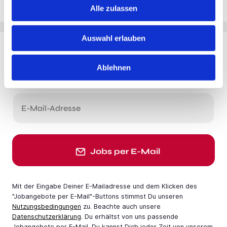
Alle zulassen
Auswahl erlauben
Du möchtest Jobs, die zu Dir passen?
Ablehnen
Jobangebote per E-Mail erhalten
E-Mail-Adresse
Jobs per E-Mail
Mit der Eingabe Deiner E-Mail­adresse und dem Klicken des
"Jobangebote per E-Mail"-Buttons stimmst Du unseren
Nutzungsbedingungen
zu. Beachte auch unsere
Datenschutzerklärung
. Du erhältst von uns passende
Jobangebote per E-Mail. Du kannst Dich jeder Zeit von unserem