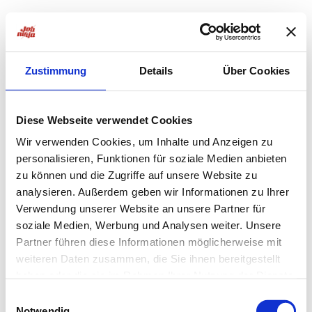
Zustimmung
Details
Über Cookies
Diese Webseite verwendet Cookies
Wir verwenden Cookies, um Inhalte und Anzeigen zu
personalisieren, Funktionen für soziale Medien anbieten
zu können und die Zugriffe auf unsere Website zu
analysieren. Außerdem geben wir Informationen zu Ihrer
Verwendung unserer Website an unsere Partner für
soziale Medien, Werbung und Analysen weiter. Unsere
Partner führen diese Informationen möglicherweise mit
weiteren Daten zusammen, die Sie ihnen bereitgestellt
haben oder die sie im Rahmen Ihrer Nutzung der Dienste
Application error: a
client
-side exception has occurred while
gesammelt haben.
Einwilligungsauswahl
Notwendig
loading
jobninja.com
(see the
browser console
for more