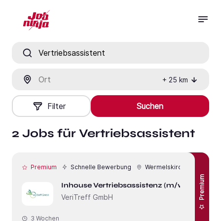
Jobtitel, Fähigkeit oder Firma
Ort
+
25
km
Filter
Suchen
2 Jobs für Vertriebsassistent
Premium
Schnelle Bewerbung
Wermelskirchen
Premium
Inhouse Vertriebsassistenz (m/w/d)
VeriTreff GmbH
3 Wochen