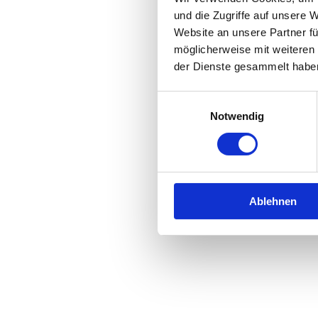
und die Zugriffe auf unsere 
Website an unsere Partner fü
Application error: a
client
-side 
möglicherweise mit weiteren
der Dienste gesammelt habe
Einwilligungsauswahl
Notwendig
Ablehnen