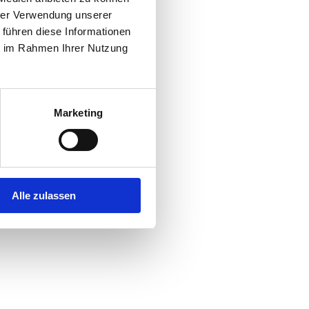
hrer Verwendung unserer
 führen diese Informationen
r console
for more information).
ie im Rahmen Ihrer Nutzung
Marketing
Alle zulassen