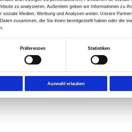
Website zu analysieren. Außerdem geben wir Informationen zu I
r soziale Medien, Werbung und Analysen weiter. Unsere Partner
exception has occurred while loading
jobninja.com
(see the
browse
 Daten zusammen, die Sie ihnen bereitgestellt haben oder die s
n.
Präferenzen
Statistiken
Auswahl erlauben