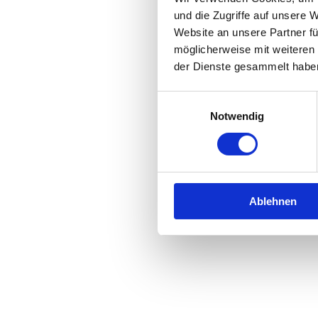
und die Zugriffe auf unsere 
Website an unsere Partner fü
Application error: a
client
-side 
möglicherweise mit weiteren
der Dienste gesammelt habe
Einwilligungsauswahl
Notwendig
Ablehnen