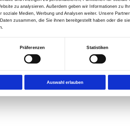
Website zu analysieren. Außerdem geben wir Informationen zu I
r soziale Medien, Werbung und Analysen weiter. Unsere Partner
exception has occurred while loading
jobninja.com
(see the
browse
 Daten zusammen, die Sie ihnen bereitgestellt haben oder die s
n.
Präferenzen
Statistiken
Auswahl erlauben