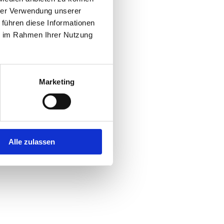
hrer Verwendung unserer
 führen diese Informationen
r console
for more information).
ie im Rahmen Ihrer Nutzung
Marketing
Alle zulassen