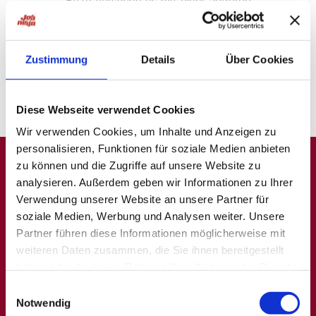
Bitte versuche es mit einer anderen
Suche oder
probiere unsere "Jobsuche andersrum"
auf
ninjajobs.de
Zustimmung
Details
Über Cookies
Diese Webseite verwendet Cookies
Wir verwenden Cookies, um Inhalte und Anzeigen zu
personalisieren, Funktionen für soziale Medien anbieten
zu können und die Zugriffe auf unsere Website zu
analysieren. Außerdem geben wir Informationen zu Ihrer
A
B
C
D
E
F
G
H
I
J
K
L
M
N
O
P
Q
Verwendung unserer Website an unsere Partner für
soziale Medien, Werbung und Analysen weiter. Unsere
R
S
T
U
V
W
X
Y
Z
0-9
Partner führen diese Informationen möglicherweise mit
weiteren Daten zusammen, die Sie ihnen bereitgestellt
haben oder die sie im Rahmen Ihrer Nutzung der Dienste
Allgemein
Beliebte Kategorien
gesammelt haben.
Einwilligungsauswahl
Notwendig