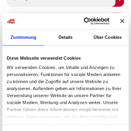
Schnelle Bewerbung
Neu!
Bad Langensalza
Produktionsmitarbeiter/in (m/w/d)
Neu!
Zustimmung
Details
Über Cookies
Personalblick GmbH
4 Tagen
Diese Webseite verwendet Cookies
Wir verwenden Cookies, um Inhalte und Anzeigen zu
Schnelle Bewerbung
personalisieren, Funktionen für soziale Medien anbieten
Schnelle Bewerbung
Bad Langensalza
zu können und die Zugriffe auf unsere Website zu
Produktionsmitarbeiter (m/w/d) in
analysieren. Außerdem geben wir Informationen zu Ihrer
Bad Langensalza
Verwendung unserer Website an unsere Partner für
Personalblick GmbH
soziale Medien, Werbung und Analysen weiter. Unsere
Partner führen diese Informationen möglicherweise mit
4 Tagen
weiteren Daten zusammen, die Sie ihnen bereitgestellt
haben oder die sie im Rahmen Ihrer Nutzung der Dienste
gesammelt haben.