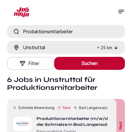
Jobtitel, Fähigkeit oder Firma
Ort
+
25
km
Filter
Suchen
6 Jobs in Unstruttal für
Produktionsmitarbeiter
Schnelle Bewerbung
Neu!
Bad Langensalza
Produktionsmitarbeiter (m/w/d) in
Neu!
der Schmelze in Bad Langensalza
Personalblick GmbH