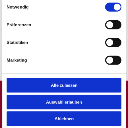
Schnelle Bewerbung
Einwilligungsauswahl
Schnelle Bewerbung
Bad Langensalza
Notwendig
Produktionshelfer (m/w/d)
Personalblick GmbH
Präferenzen
4 Tagen
Statistiken
1
Marketing
Alle zulassen
A
B
C
D
E
F
G
H
I
J
K
L
M
N
O
P
Q
Auswahl erlauben
R
S
T
U
V
W
X
Y
Z
0-9
Ablehnen