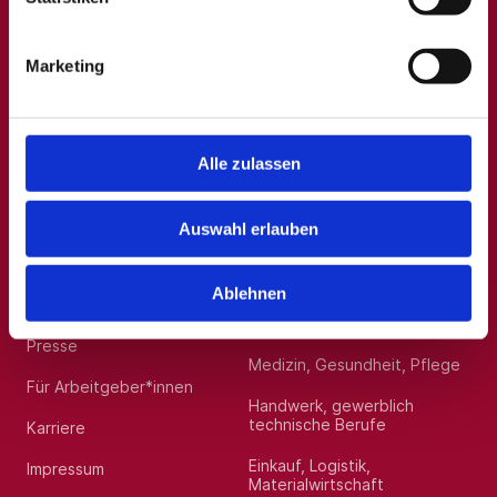
A
B
C
D
E
F
G
H
I
J
K
L
M
N
O
P
Q
Marketing
R
S
T
U
V
W
X
Y
Z
0-9
Alle zulassen
Allgemein
Beliebte Kategorien
Auswahl erlauben
Über uns
Hilfskräfte, Aushilfs- und
Nebenjobs
Ablehnen
Blog
Sonstige Dienstleistungen
Presse
Medizin, Gesundheit, Pflege
Für Arbeitgeber*innen
Handwerk, gewerblich
technische Berufe
Karriere
Einkauf, Logistik,
Impressum
Materialwirtschaft