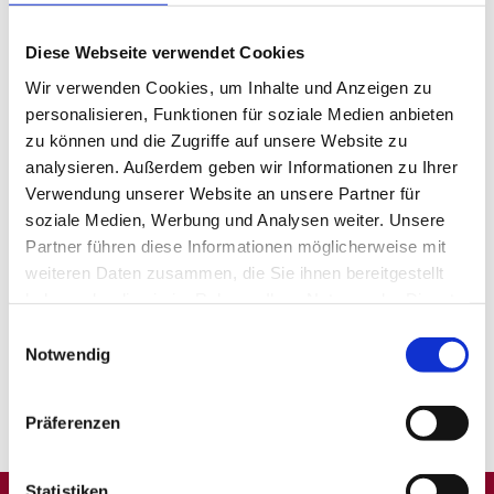
Caritas-Sozialstation Kassel
Diese Webseite verwendet Cookies
4 Wochen
Wir verwenden Cookies, um Inhalte und Anzeigen zu
personalisieren, Funktionen für soziale Medien anbieten
zu können und die Zugriffe auf unsere Website zu
Witzenhausen
Homeoffice
bis 4550 / Monat
analysieren. Außerdem geben wir Informationen zu Ihrer
Pflegefachkraft (m/w/d) - Bei uns
Verwendung unserer Website an unsere Partner für
startet Ihre Karriere!
soziale Medien, Werbung und Analysen weiter. Unsere
DRK Ambulante Pflege Witzenhausen
Partner führen diese Informationen möglicherweise mit
weiteren Daten zusammen, die Sie ihnen bereitgestellt
4 Wochen
haben oder die sie im Rahmen Ihrer Nutzung der Dienste
gesammelt haben.
Einwilligungsauswahl
Notwendig
1
Präferenzen
Statistiken