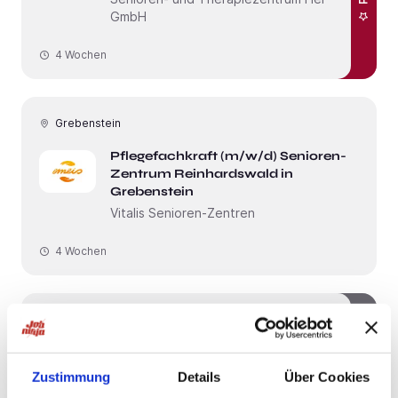
GmbH
4 Wochen
Grebenstein
Pflegefachkraft (m/w/d) Senioren-
Zentrum Reinhardswald in
Grebenstein
Vitalis Senioren-Zentren
4 Wochen
Kassel
bis 4400 / Monat
Pflegefachkraft (m/w/d) in Teilzeit
(25-30 Stunden/Woche) – Wir
Zustimmung
Details
Über Cookies
sichern heute Ihre Zukunft!