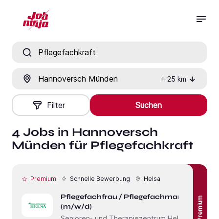
Jobtitel, Fähigkeit oder Firma
Ort
+
25
km
Filter
Suchen
4 Jobs in Hannoversch
Münden für Pflegefachkraft
Premium
Schnelle Bewerbung
Helsa
Pflegefachfrau / Pflegefachmann
Premium
(m/w/d)
Senioren- und Therapiezentrum Helsa