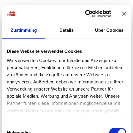
Zustimmung
Details
Über Cookies
Diese Webseite verwendet Cookies
Wir verwenden Cookies, um Inhalte und Anzeigen zu
personalisieren, Funktionen für soziale Medien anbieten
zu können und die Zugriffe auf unsere Website zu
analysieren. Außerdem geben wir Informationen zu Ihrer
Verwendung unserer Website an unsere Partner für
soziale Medien, Werbung und Analysen weiter. Unsere
Partner führen diese Informationen möglicherweise mit
weiteren Daten zusammen, die Sie ihnen bereitgestellt
haben oder die sie im Rahmen Ihrer Nutzung der Dienste
Application error: a
client
-side exception has occurred while
gesammelt haben.
Einwilligungsauswahl
Notwendig
loading
jobninja.com
(see the
browser console
for more