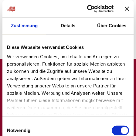
Bitte versuche es mit einer anderen
Suche oder
probiere unsere "Jobsuche andersrum"
auf
ninjajobs.de
Zustimmung
Details
Über Cookies
Diese Webseite verwendet Cookies
Wir verwenden Cookies, um Inhalte und Anzeigen zu
personalisieren, Funktionen für soziale Medien anbieten
zu können und die Zugriffe auf unsere Website zu
analysieren. Außerdem geben wir Informationen zu Ihrer
A
B
C
D
E
F
G
H
I
J
K
L
M
N
O
P
Q
Verwendung unserer Website an unsere Partner für
soziale Medien, Werbung und Analysen weiter. Unsere
R
S
T
U
V
W
X
Y
Z
0-9
Partner führen diese Informationen möglicherweise mit
weiteren Daten zusammen, die Sie ihnen bereitgestellt
haben oder die sie im Rahmen Ihrer Nutzung der Dienste
Allgemein
Beliebte Kategorien
gesammelt haben.
Einwilligungsauswahl
Notwendig